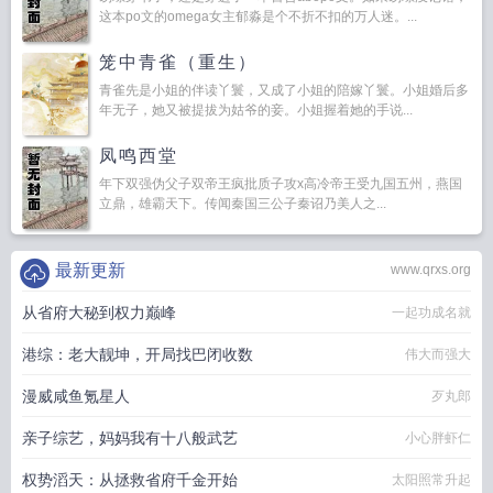
这本po文的omega女主郁淼是个不折不扣的万人迷。...
笼中青雀（重生）
青雀先是小姐的伴读丫鬟，又成了小姐的陪嫁丫鬟。小姐婚后多
年无子，她又被提拔为姑爷的妾。小姐握着她的手说...
凤鸣西堂
年下双强伪父子双帝王疯批质子攻x高冷帝王受九国五州，燕国
立鼎，雄霸天下。传闻秦国三公子秦诏乃美人之...
最新更新
www.qrxs.org
从省府大秘到权力巅峰
一起功成名就
港综：老大靓坤，开局找巴闭收数
伟大而强大
漫威咸鱼氪星人
歹丸郎
亲子综艺，妈妈我有十八般武艺
小心胖虾仁
权势滔天：从拯救省府千金开始
太阳照常升起