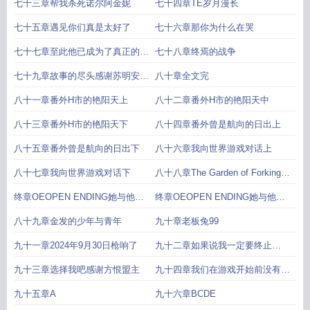
七十三章帮我杀死诺尔阿金妮
七十四章TE岁月漫长
七十五章遇见你们真是太好了
七十六章那你为什么在哭
七十七章至此他已成为了真正的灯
七十八章终焉的战争
塔
七十九章故事的尽头感谢苏明安你
八十章全文完
带我走吧盟主
八十一章番外H市的艳阳天上
八十二章番外H市的艳阳天中
八十三章番外H市的艳阳天下
八十四章番外曾是航向的日出上
八十五章番外曾是航向的日出下
八十六章我向世界游戏对话上
八十七章我向世界游戏对话下
八十八章The Garden of Forking
Paths
终章OEOPEN ENDING她与他的
终章OEOPEN ENDING她与他的
伊甸园上
伊甸园下
八十九章金发的少年与青年
九十章老板兔99
九十一章2024年9月30日枪响了
九十二章如果说我一定要终止
BE3030的循环呢
九十三章选择我吧感谢方恨盟主
九十四章我们在游戏开始前没有见
过
九十五章A
九十六章BCDE