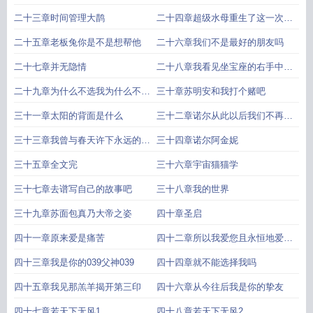
回归爽剧开场
二十三章时间管理大鹊
二十四章超级水母重生了这一次我
要夺回属于我的一切
二十五章老板兔你是不是想帮他
二十六章我们不是最好的朋友吗
二十七章并无隐情
二十八章我看见坐宝座的右手中有
书卷
二十九章为什么不选我为什么不选
三十章苏明安和我打个赌吧
我
三十一章太阳的背面是什么
三十二章诺尔从此以后我们不再是
同伴
三十三章我曾与春天许下永远的约
三十四章诺尔阿金妮
定
三十五章全文完
三十六章宇宙猫猫学
三十七章去谱写自己的故事吧
三十八章我的世界
三十九章苏面包真乃大帝之姿
四十章圣启
四十一章原来爱是痛苦
四十二章所以我爱您且永恒地爱着
您
四十三章我是你的039父神039
四十四章就不能选择我吗
四十五章我见那羔羊揭开第三印
四十六章从今往后我是你的挚友
四十七章若天下无风1
四十八章若天下无风2