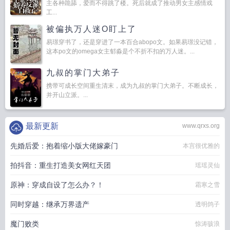
主各种跪舔，爱而不得跳了楼。死后就成了推动男女主感情戏
工...
被偏执万人迷O盯上了
易璟穿书了，还是穿进了一本百合abopo文。如果易璟没记错，
这本po文的omega女主郁淼是个不折不扣的万人迷。...
九叔的掌门大弟子
携带可成长空间重生清末，成为九叔的掌门大弟子。不断成长，
并开山立派。...
最新更新
www.qrxs.org
先婚后爱：抱着缩小版大佬嫁豪门
本宫很优雅的
拍抖音：重生打造美女网红天团
瑶瑶灵仙
原神：穿成自设了怎么办？！
霜寒之雪
同时穿越：继承万界遗产
透明鸽子
魔门败类
惊涛骇浪