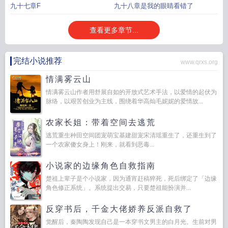
九十七章F
九十八章是我的眼睛看错了
查看更多章节...
完结小说推荐
www.qrxs.org
情满雾云山
情满雾云山作者用舒展自如的开放式艺术手法，以爱情的起伏为
脉络，以艰苦创业为主线，围绕着华高灿毛妮妮的爱情故...
农家长姐：带着空间去逃荒
逃荒重生种田空间团宠萌宝基建甜宠宋清瑶重生了，还重生到了
一个农家傻女身上！刚来，就看到恶毒...
小说家的边缘角色自救指南
楚祖上辈子是个小说家，因为通宵赶稿猝死，死后绑定了「边缘
角色修正系统」。系统提出交易，只要楚祖能扮演并...
反穿书后，千金大佬娇养反派自救了
觉醒后，秦陶陶发现自己是一本穿书文男主的白月光。生前对男