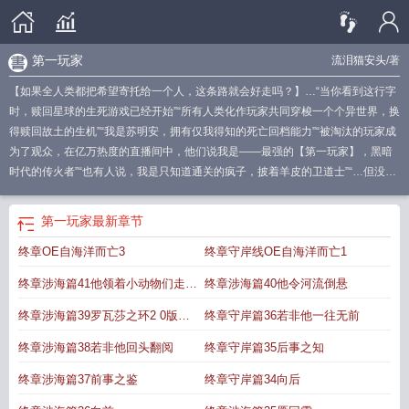
第一玩家
流泪猫安头
/著
【如果全人类都把希望寄托给一个人，这条路就会好走吗？】…“当你看到这行字
时，赎回星球的生死游戏已经开始”“所有人类化作玩家共同穿梭一个个异世界，换
得赎回故土的生机”“我是苏明安，拥有仅我得知的死亡回档能力”“被淘汰的玩家成
为了观众，在亿万热度的直播间中，他们说我是——最强的【第一玩家】，黑暗
时代的传火者”“也有人说，我是只知道通关的疯子，披着羊皮的卫道士”“…但没有
关系。”“为众抱薪者，不可冻毙于风雪。为自由开道者，不可困厄于荆棘”“我保守
着，侵略者也不知的秘密——每当未来处于绝望，我是唯一能回到过去，改变悲
第一玩家
最新章节
剧的人”“我以谎言欺骗世界，在无数条失败的世界线摸黑前行”“——并将我亲手铸
终章OE自海洋而亡3
终章守岸线OE自海洋而亡1
就的最好的那一个【世界未来】，带给所有注视我的人”…“…哪怕是踩着我的无数
尸骸与骨灰。”…原创副本，大量长线伏笔与反转，多故事线结局，含千张同人图
终章涉海篇41他领着小动物们走出
终章涉海篇40他令河流倒悬
副本进度:菌菇末世→高三校园→狼人杀村→勇者恶龙→血族盛宴→神祭…【时间
长河的唯一守望者，背负人类命运而行】【愿你在大众的狂热和信仰中，行至这
黑暗
终章涉海篇39罗瓦莎之环2 0版本
终章守岸篇36若非他一往无前
场荒谬游戏的终末】【——遥望远方故土，背负文明热望。】…
一号玩家
第一玩
归途已更新
终章涉海篇38若非他回头翻阅
终章守岸篇35后事之知
家精校版TXT
第一玩家TXT百度
第一玩家免费阅读全文
地球第一玩家
第一玩家
精校TXT
第一玩家TXT
第一玩家起点
第一玩家电影
第一玩家人物介绍
第一玩
终章涉海篇37前事之鉴
终章守岸篇34向后
家有女主吗
我成了第一玩家
第一玩家流泪猫安头TXT
第一玩家百度百科
第一