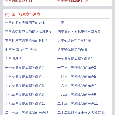
终章涉海篇36向前
终章涉海篇35雁回雪
玩家完结了吗
第一玩家免费阅读
第一玩家流泪猫安头笔趣阁
第一玩家txt
第一
玩家流泪猫安头
第一玩家怎么样
第一玩家起点中文网
第一玩家结局
第一玩家
笔趣阁
第一玩家简介
第一玩家笔趣阁无弹窗免费阅读
第一玩家苏明安
第一玩
第一玩家
章节列表
家百度
第一玩家精校TXT奇书网
第一玩家在线阅读
第一玩家是双男主吗
第一
一章你拥有光辉明亮的未来
二章
玩家百科
第一玩家txt百度
三章命运是巨大的玩笑感谢书友
四章黄色的树林里分出两条路
20220226盟主
五章世界不需要活着的救世主
六章你该放手了苏明安
七章故 事 未 完 待 续
八章诺尔最后的结局
九章与君决
十章世界烧成我的颜色1
十一章世界烧成我的颜色2
十二章世界烧成我的颜色3
十三章世界烧成我的颜色4
十四章世界烧成我的颜色5
十五章世界烧成我的颜色6
十六章世界烧成我的颜色7
十七章世界烧成我的颜色8
十八章世界烧成我的颜色9
十九章世界烧成我的颜色10
二十章世界烧成我的颜色11
二十一章世界烧成我的颜色终
二十二章战神龙王火之大帝苏明安