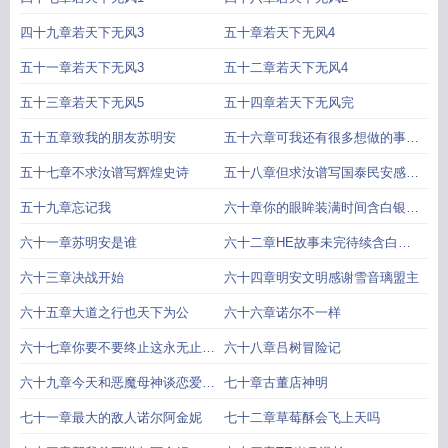
四十九章若天下无风3
五十章若天下无风4
五十一章若天下无风3
五十二章若天下无风4
五十三章若天下无风5
五十四章若天下无风完
五十五章致我的朋友苏明安
五十六章可我还有很多想做的事感
谢晴海惊春盟主
五十七章不求汝谱写辉煌史诗
五十八章但求汝谱写国泰民安感谢
赞美太阳骑士的不死人白银盟
五十九章忘记我
六十章你的眼眸装满时间含白银赞
美太阳骑士的不死人3k加更
六十一章苏明安是谁
六十二章HE故事未完待续含白银
盟赞美太阳骑士的不死人3k加更
六十三章决战开始
六十四章明安文明感谢雪音璃盟主
六十五章大道之行也天下为公
六十六章诺尔不一样
六十七章你要不要终止这永无止境
六十八章吕树冒险记
的苏明安迭代
六十九章今天和恶魔母神谈恋爱了
七十章古董店神明
吗
七十一章最大的敌人诺尔阿金妮
七十二章草莓酥会飞上天吗