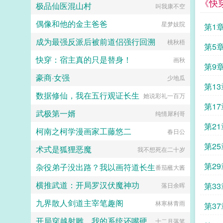
《快
极品仙医混山村
叫我康不空
怎么把我当成诡异了，我真不是诡异
啊！...
偶像和他的金主爸爸
星梦妓院
第1
成为最强反派后被前道侣强行回溯
桃秋梧
第5
快穿：宿主真的只是替身！
画秋
第9
豪商·女强
少地瓜
第1
数据修仙，我在五行观证长生
她说彩礼一百万
13
第1
武极第一婿
纯情犀利哥
17
第2
柯南之柯学漫画家工藤悠二
春日公
第2
术式是狐狸恶魔
我不想死在二十岁
梅竹
第2
杂役弟子没出路？我以画符道长生
番茄蘸大酱
梅竹
横推武道：开局罗汉伏魔神功
第3
落日余晖
九界散人剑道主宰笔趣阁
梅竹
林寒林青雨
第3
开局穿越射雕，我的系统还嘴硬
十二月落笔