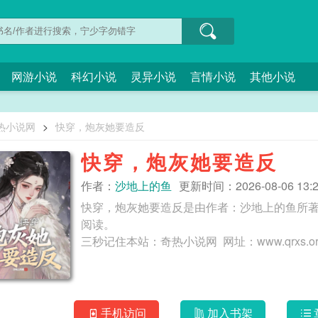
网游小说
科幻小说
灵异小说
言情小说
其他小说
热小说网
>
快穿，炮灰她要造反
快穿，炮灰她要造反
作者：
沙地上的鱼
更新时间：2026-08-06 13:2
快穿，炮灰她要造反是由作者：沙地上的鱼所
阅读。
手机访问
加入书架