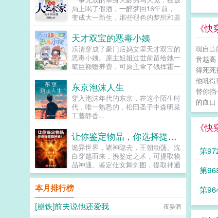
让反派降智，但你最好不要做梦觉得
局上喝了假酒，一醉梦回16年前，
读者也会降智，很难懂吗？还是读者
变成大一新生，那些褪色的梦想和遗
A靠靠靠！早说是大佬的局中局中局
憾，终于有了大展拳脚的机会。当画
《快
啊！！祖爹！对不起！是我说话太大
家，做导演，收藏古玩字画，...
天才双宝的恶毒小姨
声了！！第二本读者B狗塑适可而
止，就算你重复强调五百次他是可爱
现自己
乐清穿成了豪门后妈文里天才双宝的
狗狗，但我只看到了一只舔狗，还是
恶毒小姨。原主姐姐过世前留给她一
音越高
不会汪汪叫的那种。还是读者B起猛
笔巨额赡养费，可原主拿了钱挥霍一
得死死
了，看到无敌阳光开朗大狗狗了，哪
空不说，还让两个孩子吃不饱穿不
他吼得
里能领养，阿祖！我也要养阿祖！！
暖，非打即骂，双胞胎只好自己每天
东京泡沫人生
第三本读者C作者生活这么不如意，
替你挡
挣钱吃饭找爸爸，后来原主甚至企...
穿入泡沫年代的东京，在这个陌生时
一定要搞这么五毒俱全的角色？写不
的血口
代，唯一熟悉的，松田圣子中森明菜
出来东西找个班上吧。还是读者
工藤静香...
CMD，祖神，我可真该死啊！第四
本第五本第六本楚祖怎么样，虽然演
《快
的一般，但我改得还行吧？系统你知
让你鉴定物品，你选择提取神通？
道什么叫边缘角色吗？人气大爆角色
诡异世界，诸神隐去，王朝动荡。沈
第97
算什么边缘角色啊！！！TIPS12100
白穿越而来，携鉴定之术，可提取物
存稿箱吐章节，偶尔抽空改错字2警
品神通。鉴定仕女舞剑图，提取神通
惕祖哥感情牌，他是个狠人3wb短不
第96
舞剑术鉴定染血佛珠，提取神通金刚
拉揪，随机掉落祖哥CG4论坛都会标
拳鉴定残破将军塑像，提取神通穿杨
本月排行榜
注发言时间，精确到秒，有用5是想
第96
箭染血塑像，借寿槐树，报恩狐女当
简单尝试各种题材的产物，专栏预收
沈白携万千神通降临时，身后是数不
有各个题材，收收菜呗w...
[崩铁]前夫说他还爱我
夜晏酒
尽的诡异残骸。屈指一弹，便是白气
化剑，斩万丈桃林。怎么回事，你们