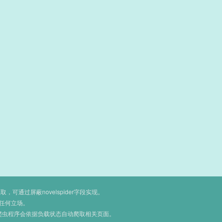
通过屏蔽novelspider字段实现。
任何立场。
爬虫程序会依据负载状态自动爬取相关页面。