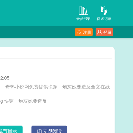
会员书架
阅读记录
注册
登录
2:05
著，奇热小说网免费提供快穿，炮灰她要造反全文在线
三秒记住本站：奇热小说网 网址：www.qrxs.org 快穿，炮灰她要造反
章节目录
立即阅读