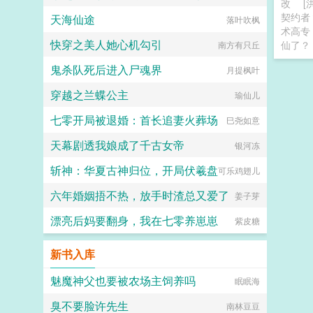
改
[
契约者
天海仙途
落叶吹枫
术高专
快穿之美人她心机勾引
仙了？
南方有只丘
鬼杀队死后进入尸魂界
月提枫叶
穿越之兰蝶公主
瑜仙儿
七零开局被退婚：首长追妻火葬场
巳尧如意
天幕剧透我娘成了千古女帝
银河冻
斩神：华夏古神归位，开局伏羲盘
可乐鸡翅儿
六年婚姻捂不热，放手时渣总又爱了
姜子芽
漂亮后妈要翻身，我在七零养崽崽
紫皮糖
新书入库
魅魔神父也要被农场主饲养吗
眠眠海
臭不要脸许先生
南林豆豆