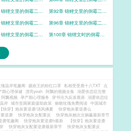
4
章 锦锂文里的倒霉二房
第92章 锦鲤文里的倒霉二房
7
章 锦鲤文里的倒霉二房
第96章 锦鲤文里的倒霉二房
11
章 锦锂文里的倒霉二房
第100章 锦锂文时的倒霉二
房15
玫瑰温岸笔趣阁
摄政王的粉红口罩
私相受受鹿十八TXT
点
产期心理保健
漂亮yeah
阿飘的视频全集
溺爱依恋症完整
阿飘视频
孕产期心理服务
穿书沦为反派鹿鼎
溺爱依恋症
y温岸
城市贫困家庭援助政策
偷吻玫瑰免费阅读
中国城市
【快穿】炮灰要逆袭/清风拂夏
快穿炮灰要逆袭么
灰要逆袭
快穿炮灰女配要反
快穿炮灰她次次躺赢最新章节
逆袭笔趣阁
快穿炮灰要逆袭h最新
【快穿】炮灰要逆袭
快穿
快穿炮灰女配要逆袭最新章节
快穿炮灰女配要反