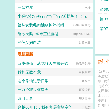
一念神魔
水泽
1
第8
小骚批都??被?????干???爹操肿了（与狼共枕）
5
第9
丝袜女装雌肉浊浆榨汁捕缚
Samurai红枣
百无禁忌
8
第9
淫欲天麟_丝袜空姐淫乱
drj66533139
12
淫荡少妇白洁
豺狼末日
最新更新
热门
百岁修仙：从觉醒天灵根开始
爱吃平头哥
双向
我和无数个我
白眼镜猫
绛唇歌
这个修仙过于日常
版
女
寒兮帝
的简介
一万个我纵横诸天
正经沧月
贫困状
duod
诡目天尊
颂词妄语
更新
()_御
穿越60年代，我有九层宝塔空间
刀见笑