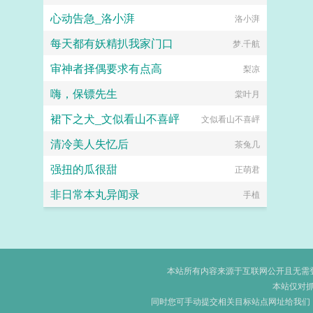
心动告急_洛小湃
洛小湃
每天都有妖精扒我家门口
梦.千航
审神者择偶要求有点高
梨凉
嗨，保镖先生
棠叶月
裙下之犬_文似看山不喜岼
文似看山不喜岼
清冷美人失忆后
茶兔几
强扭的瓜很甜
正萌君
非日常本丸异闻录
手植
本站所有内容来源于互联网公开且无需登录
本站仅对
同时您可手动提交相关目标站点网址给我们