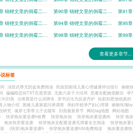
2
3
9章 锦鲤文里的倒霉二房
第90章 锦鲤文里的倒霉二房
第91
6
6
3章 锦锂文里的倒霉二房
第94章 锦锂文里的倒霉二房
第95
9
10
7章 锦鲤文里的倒霉二房
第98章 锦鲤文里的倒霉二房
第99
13
14
查看更多章节...
小说标签
合同
浊世武尊无防盗免费阅读
民政部困境儿童心理健康评估指引
偷吻
词
偏偏暗恋你TXT百度资源
无敌六皇子大结局
恶毒女配她觉醒后
孕
主叫归燕
点绛唇是什么词牌名
穿书后沦为反派丹炉
短剧别惹他他真的
及人物介绍
困难儿童家庭问券调查
孕妇学校孕产妇心理课
偷吻玫瑰b
况研究
魂穿七零带儿子去随军
归燕最新章节
网站tag地图
网站地图
uo
快穿炮灰要逆袭h收费
快穿炮灰他
快穿炮灰要逆袭肉
快穿 炮
列
炮灰快穿要逆袭
快穿炮灰女配要逆袭无弹窗全文阅读
快穿炮灰要
宅屋
(快穿)炮灰要逆袭h
快穿炮灰要逆袭h30免费阅读
炮灰要逆袭