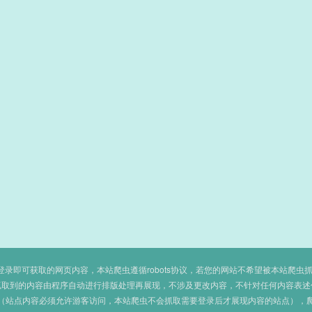
即可获取的网页内容，本站爬虫遵循robots协议，若您的网站不希望被本站爬虫抓取，可
抓取到的内容由程序自动进行排版处理再展现，不涉及更改内容，不针对任何内容表述
（站点内容必须允许游客访问，本站爬虫不会抓取需要登录后才展现内容的站点），