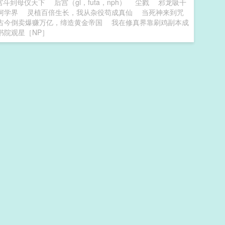
宫斗到母仪天下
后宫（gl，futa，nph）
尘戮
邪龙吸干
柯学界
灵植百倍生长，我从杂役苟成真仙
当死神来到咒
古今倒卖爆赚万亿，缔造黄金帝国
我在修真界靠刷鸡副本成
书院观星［NP］