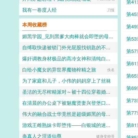
梅竹
第4
我有一卷度人经
刀慢
梅竹
第4
本周收藏榜
1
第4
媚黑学园_见到黑爹大肉棒就会即堕的母猪教师和婊子学生
5
第5
自缚取快递被锁门外光屁股找钥匙的不良妹妹
佚名
9
第5
爆奸调教身材极品的高冷女神和清纯白袜甜妹留学生，射满她们的鞋柜里的高跟鞋和小皮鞋
黑翼君
13
第6
白给小魔女的异世界魔物榨精之旅
佚名
ni1l
17
第6
为了家庭和儿子，小伟的妈妈穿上了丝袜
21
第6
圣洁的无尽榨精派对～被十四位穿着婚纱的舰娘新娘们在教堂内献上身体的集体婚礼～
daokee
4
第7
在清晨的办公桌下被魅魔贤妻兴登堡口交，夜晚在宴会厅角落的鞋交
火锅气候
8
第7
伟大的融合战士华竟然是超级媚黑的母猪便器这件事
火锅气候
12
第8
游戏王雌熟妹卡即堕传——白银城的迷宫主?拉比丽斯篇
嘿嘿嘿
蛊真人之淫道仙尊
16
健身变帅哥
丁骨
第8