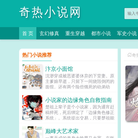
奇热小说网
首 页
玄幻修真
重生穿越
都市小说
军史小说
热门小说推荐
奇
汴京小面馆
沈渺穿成被恶婆婆休弃的下堂妻。原
主爹娘早逝，只留下一间烧毁倒闭的
面馆。还有两个险些饿死的幼弟幼
妹。人人皆道她可怜命苦。前夫一家
更是想看她笑话。而上辈子祖孙三代
小说家的边缘角色自救指南
都是厨子的...
楚祖上辈子是个小说家，因为通宵赶
稿猝死，死后绑定了「边缘角色修正
系统」。系统提出交易，只要楚祖能
扮演并修正那些被读者讨厌的边缘角
色，他就能重获新生。楚祖改人设是
巅峰大艺术家
吧？老擅长了！第一本读者A你可以
一事无成的单身大龄男马大宽，在饭