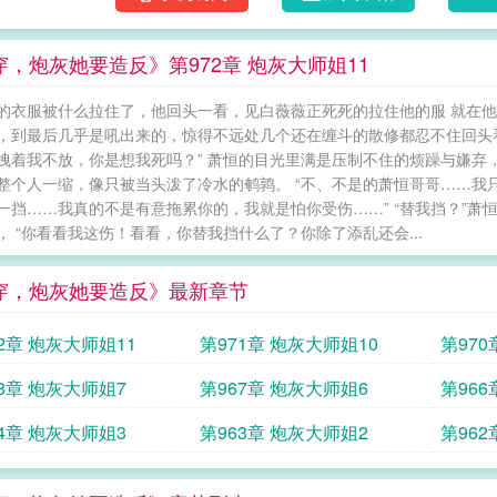
穿，炮灰她要造反》第972章 炮灰大师姐11
的衣服被什么拉住了，他回头一看，见白薇薇正死死的拉住他的服 就在他
，到最后几乎是吼出来的，惊得不远处几个还在缠斗的散修都忍不住回头看
拽着我不放，你是想我死吗？” 萧恒的目光里满是压制不住的烦躁与嫌弃，
整个人一缩，像只被当头泼了冷水的鹌鹑。 “不、不是的萧恒哥哥……我
一挡……我真的不是有意拖累你的，我就是怕你受伤……” “替我挡？”
， “你看看我这伤！看看，你替我挡什么了？你除了添乱还会...
穿，炮灰她要造反》最新章节
2章 炮灰大师姐11
第971章 炮灰大师姐10
第970
8章 炮灰大师姐7
第967章 炮灰大师姐6
第966
4章 炮灰大师姐3
第963章 炮灰大师姐2
第962