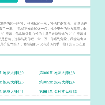
发愣的这一瞬间， 枯槐猛的一甩，将他打倒在地。 他越说声
了一眼。 “你就不知道躲远一点，找个安全的地方藏着，非
“白薇薇，你这脑袋是白长的？是用来做装饰的？” 白薇薇被
只是想着，这样能离你近一些，万一你遇到危险，我能站出来
萧恒几乎是气笑了，他抬起那只没有受伤的手，指了指自己左肩
章 炮灰大师姐9
第969章 炮灰大师姐8
章 炮灰大师姐5
第965章 炮灰大师姐4
章 炮灰大师姐1
第961章 冤种丈母娘33