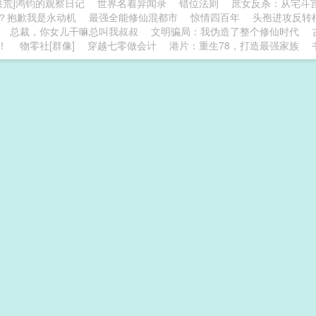
洪荒]鸿钧的观察日记
世界名着异闻录
错位法则
庶女反杀：从宅斗
？抱歉我是永动机
最强全能修仙混都市
惊情四百年
头孢进攻反转
总裁，你女儿干嘛总叫我叔叔
文明骗局：我伪造了整个修仙时代
！
物零社[群像]
穿越七零做会计
港片：重生78，打造最强家族