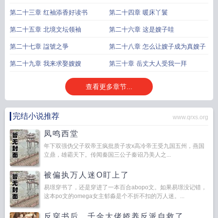
第二十三章 红袖添香好读书
第二十四章 暖床丫鬟
第二十五章 北境文坛领袖
第二十六章 这是嫂子哇
第二十七章 諡號之爭
第二十八章 怎么让嫂子成为真嫂子
第二十九章 我来求娶嫂嫂
第三十章 岳丈大人受我一拜
查看更多章节...
完结小说推荐
www.qrxs.org
凤鸣西堂
年下双强伪父子双帝王疯批质子攻x高冷帝王受九国五州，燕国
立鼎，雄霸天下。传闻秦国三公子秦诏乃美人之...
被偏执万人迷O盯上了
易璟穿书了，还是穿进了一本百合abopo文。如果易璟没记错，
这本po文的omega女主郁淼是个不折不扣的万人迷。...
反穿书后，千金大佬娇养反派自救了