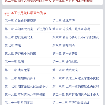
第二十章 我不甚聪明只会以本伤人
第十九章 不討喜的龙套死得惨
本王才是蛇妖啊
章节列表
第一章 公蛇也能报恩吧
第二章 镇北王府
第三章 谁知道死的是三弟还是白宣
第四章 这镇北王是字正淳吗
第五章 你就是镇北王
第六章 若有必要可以不计我的生死
第七章 阵法
第八章 驛站刺杀
第九章 阵师稀少的原因
第十章 第一道阵纹
第十一章 阵图
第十二章 诛仙剑阵
第十三章 袭杀荒军
第十四章 武威段氏
第十五章 姐她馋我身子
第十六章 镇北王府这么荤素不拘的
第十七章 咱爹是故意的还是不小心
第十八章 上清一脉的都这么勇的吗
的
第十九章 不討喜的龙套死得惨
第二十章 我不甚聪明只会以本伤人
第二十一章 终回宣武
第二十二章 王府门前是非多