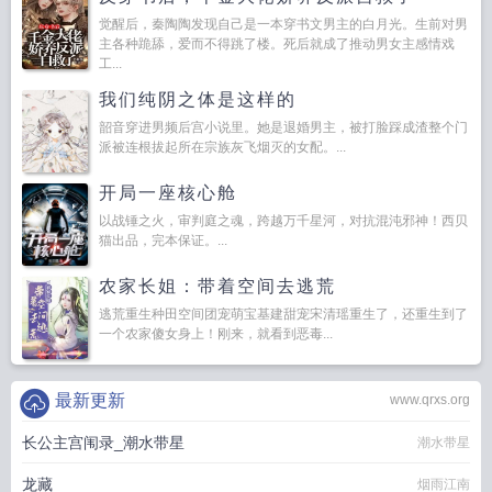
觉醒后，秦陶陶发现自己是一本穿书文男主的白月光。生前对男
主各种跪舔，爱而不得跳了楼。死后就成了推动男女主感情戏
工...
我们纯阴之体是这样的
韶音穿进男频后宫小说里。她是退婚男主，被打脸踩成渣整个门
派被连根拔起所在宗族灰飞烟灭的女配。...
开局一座核心舱
以战锤之火，审判庭之魂，跨越万千星河，对抗混沌邪神！西贝
猫出品，完本保证。...
农家长姐：带着空间去逃荒
逃荒重生种田空间团宠萌宝基建甜宠宋清瑶重生了，还重生到了
一个农家傻女身上！刚来，就看到恶毒...
最新更新
www.qrxs.org
长公主宫闱录_潮水带星
潮水带星
龙藏
烟雨江南