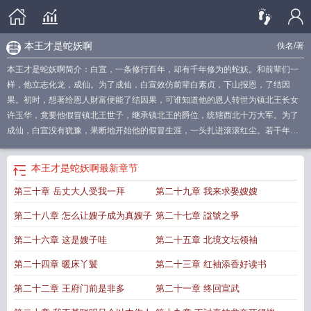
本王才是蛇妖啊
佚名
/著
本王才是蛇妖啊简介：白宣，一条修行百年，却有千年修为的蛇妖。和前辈们一
样，他立志化龙，成仙。为了成仙，白宣效仿前辈白素贞，下山报恩，了结因
果。初时，想著给恩人財富便能了结因果，可谁知道他的恩人转世为镇北王长女
许玉华，竟要他假冒镇北王世子，继承镇北王的爵位，统辖西北十万大军。为了
成仙，白宣没有犹豫，果断地开始他的假冒生涯，一头扎进滚滚红尘。若干年
后，道门敬他为仙，佛门视他如佛。一个和尚向其密报王府有妖气，许玉华疑似
白
本王才是蛇妖啊最新章节更新
本王才是蛇妖啊在线
本王才是蛇妖啊登仙长
本王才是蛇妖啊
最新章节
安
本王不是
本王才是蛇妖啊笔趣阁无弹窗最新章节
本王才是蛇妖啊笔趣阁
本
第三十章 岳丈大人受我一拜
第二十九章 我来求娶嫂嫂
王才是蛇妖啊免费
本王才是蛇妖啊完免费
本王才是蛇妖啊免费阅读
第二十八章 怎么让嫂子成为真嫂子
第二十七章 諡號之爭
第二十六章 这是嫂子哇
第二十五章 北境文坛领袖
第二十四章 暖床丫鬟
第二十三章 红袖添香好读书
第二十二章 王府门前是非多
第二十一章 终回宣武