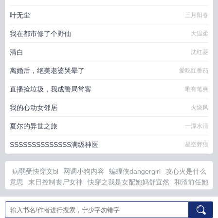
叶无尘
三月阳春
我在都市修了个野仙
大温柔
清白
沈红菱
离婚后，绝美老婆哭晕了
爱吃红番茄
直播捡垃圾，我成警局常客
唯有笔爽
我的心动女邻居
火烧风
夏尔的异世之旅
一潭水清
SSSSSSSSSSSSSS满级神医
星空野狼
病弱受快穿文bl
网调小狗内容
蝙蝠侠dangergirl
攻心火是什么
意思
末日控制丧尸女神
快穿之我是女配她妈舒宜然
和渣前任她
姐he了TXT
霸总读我心声后馋上我了全文免费阅读完整版
剑道
邪尊笔趣阁无弹窗
攻心联武侯祠原文
剑道邪尊无删减免费阅读
全文
谢婉莹免费阅读
母畜改造重生全文阅读
打动你的句子有哪