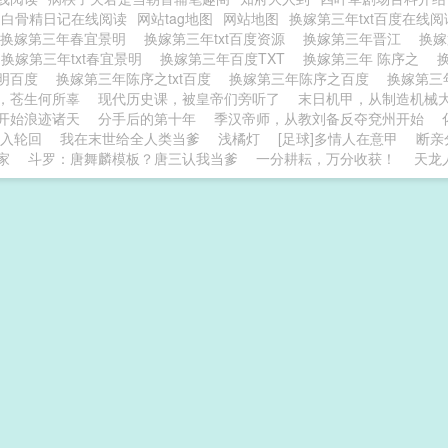
之白骨精日记在线阅读
网站tag地图
网站地图
换嫁第三年txt百度在线
换嫁第三年春宜景明
换嫁第三年txt百度资源
换嫁第三年晋江
换嫁
换嫁第三年txt春宜景明
换嫁第三年百度TXT
换嫁第三年 陈序之
明百度
换嫁第三年陈序之txt百度
换嫁第三年陈序之百度
换嫁第三
，苍生何所辜
现代历史课，被皇帝们旁听了
末日机甲，从制造机械
开始浪迹诸天
分手后的第十年
季汉帝师，从教刘备反夺兗州开始
入轮回
我在末世给全人类当爹
浅橘灯
[足球]多情人在意甲
断亲
家
斗罗：唐舞麟模板？唐三认我当爹
一分耕耘，万分收获！
天龙