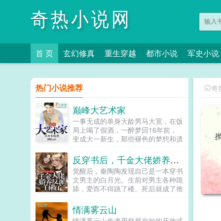
奇热小说网
首 页
玄幻修真
重生穿越
都市小说
军史小说
热门小说推荐
奇
巅峰大艺术家
一事无成的单身大龄男马大宽，在饭
局上喝了假酒，一醉梦回16年前，
变成大一新生，那些褪色的梦想和遗
憾，终于有了大展拳脚的机会。当画
家，做导演，收藏古玩字画，...
反穿书后，千金大佬娇养反派自救了
觉醒后，秦陶陶发现自己是一本穿书
文男主的白月光。生前对男主各种跪
舔，爱而不得跳了楼。死后就成了推
动男女主感情戏工具人，被频频鞭
尸。秦家大小姐不干了！马上开启
情满雾云山
王...
情满雾云山作者用舒展自如的开放式