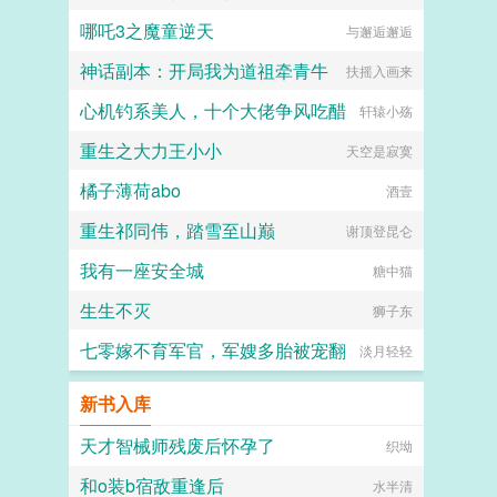
哪吒3之魔童逆天
与邂逅邂逅
神话副本：开局我为道祖牵青牛
扶摇入画来
心机钓系美人，十个大佬争风吃醋
轩辕小殇
重生之大力王小小
天空是寂寞
橘子薄荷abo
酒壹
重生祁同伟，踏雪至山巅
谢顶登昆仑
我有一座安全城
糖中猫
生生不灭
狮子东
七零嫁不育军官，军嫂多胎被宠翻
淡月轻轻
新书入库
天才智械师残废后怀孕了
织坳
和o装b宿敌重逢后
水半清