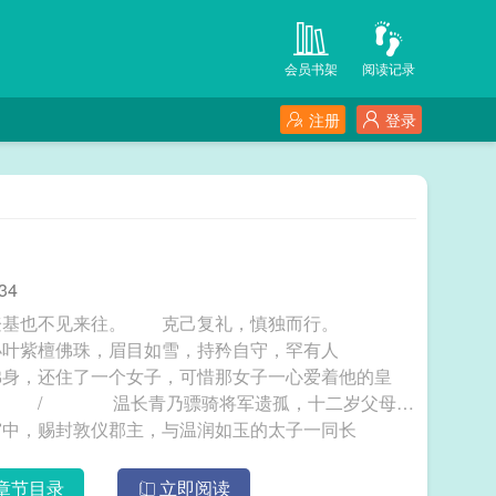
会员书架
阅读记录
注册
登录
34
胞兄登基也不见来往。 克己复礼，慎独而行。
小叶紫檀佛珠，眉目如雪，持矜自守，罕有人
，还住了一个女子，可惜那女子一心爱着他的皇
 / 温长青乃骠骑将军遗孤，十二岁父母死
宫中，赐封敦仪郡主，与温润如玉的太子一同长
她心悦的太子哥哥，早有心悦之人，甚至极为厌恶她
，掀了与她数十年的自幼婚约，任她成为全京笑
章节目录
立即阅读