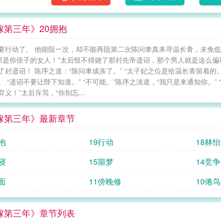
柄。 人人讥她一介孤女，仗着父亲的军功
明月。 宫人嫌恶，追捧的友人尽散，她成
嫁第三年》20拥抱
城。 所有人都以为此事该以这娇纵的敦仪
事，一心向佛，好似全无七情六欲的皇室佛
要行动了。 他能阻一次，却不能再阻第二次陈问聿真来寻温长青，未免低
捧了先皇圣旨入宫，与皇帝一夜深谈。 
“那是你侄子的女人！”太后恨不得烧了那封先帝遗诏，那个男人就是这么
亲王，陈序之。 / ????温润如玉、不
了封遗诏！ 陈序之道：“陈问聿成亲了。” “太子妃之位是给温长青留着的
娶娇纵的温长青。????他娶了他温柔小意的
。 “遗诏不要让陛下知道。” “不可能。”陈序之淡道，“我只是来通知你。
长青与陈序之。 旅途劳顿，温长青被马车
义！”太后斥骂，“你别忘...
的人，却在陈序之面前踹了鞋，嘟着漂亮的
纵皆是不齿，被太子厌弃竟还未尝得教训。
嫁第三年》最新章节
眉目平直，弯下腰，卷着佛珠的手亲昵地为温长
再哄，“今年东南众国收成欠佳，纳贡不足，
抱
19行动
18林怡
堵。 他莫名嫉妒。嫉妒如今承接温长青脾气
中，垫着心经神佛，写下十万暗恋心事，无从
寝
15噩梦
14竞争
青，百死无悔，自下阿鼻。|前世今生，非重生
面
11傍晚修
10倦鸟
写????陈今越是从边疆战场拼杀出的恶鬼，
应下楼家小女婚事时，他不甚在意，只当娶了
是。没想到，大婚第一夜，那位奶团似的新婚娘
嫁第三年》章节列表
后是第二夜，第三夜……但一夜起来，新婚娘