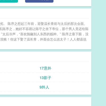
为非作歹、娇纵无度，还试图破坏太子与他的心中
了京中不堪的恶人，只能等着落荒而逃地被赶出京
郡主就此一蹶不振落尾，却没想到，那从不过问凡
子，陈序之出了手。 夜幕大雪，男人踏着雪路，
劣。 陈序之想起三年前，迎娶温长青前与太后的那次会面。
次日，赐婚的圣旨传遍京城—— 敦仪郡主赐婚雍
偏私陈序之，她好不容易让陈守之坐下帝位，那个男人竟还给陈
可一世的太子不知那从不问凡事的皇叔为何会答应
。”太后冷声，“喜欢觊觎别人东西的贱种。” 陈序之垂下眼，没
心上人，心中的大石终于落下。 可一晃三年，他再见温
” “混账！你这下娶了温长青，外面会怎么说太子！人人都该说
颠得脑袋发晕，适才在他面前冷淡生疏、进退有礼
嘴唇责怪她没有铺兜罗棉花垫。 宫人对她这种娇
 众人皆以为，陈序之也会不耐。 却见那凡间佛子
青穿上绣鞋，纵容道： “我之过，莫着凉。”说完
明年我多备些。” 太子静静看着，心口发
17意外
的不是他，而是旁人。-十八岁的陈序之，在禁闭暗室
躲避——神佛见证，心悦侄媳，万死难辞，但心悦温长
13影子
——带一带预收《梦游爬夫君床榻之后》，下一本
9外人
承如山战功，回京做了大理寺寺卿，手上命案无数。最初
一个精雕似的贵女主母，二人分房而睡，互不干涉便
子，抱着枕头，声音囫囵柔软说：“我想睡这……”然
子总是好似不知情一般。陈今越想：京中娇养的贵女，