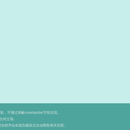
通过屏蔽novelspider字段实现。
任何立场。
爬虫程序会依据负载状态自动爬取相关页面。