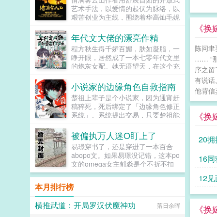
艺术手法，以爱情的起伏为脉络，以
艰苦创业为主线，围绕着华高灿毛妮
妮的爱情故事，勾划了林瑛甘雯丽关
《换
文彬梁仕达丁...
年代文大佬的漂亮作精
陈问聿
程方秋生得千娇百媚，肤如凝脂，一
睁开眼，居然成了一本七零年代文里
…… 
的炮灰女配。她无语望天，在这个充
序之留
满限制的时代，她只想当条咸鱼，拿
有说话
着便宜老公的丰厚工资买买买，顺便
小说家的边缘角色自救指南
他背信弃
再好好享受宽肩窄腰，冷峻帅气...
楚祖上辈子是个小说家，因为通宵赶
稿猝死，死后绑定了「边缘角色修正
《换
系统」。系统提出交易，只要楚祖能
扮演并修正那些被读者讨厌的边缘角
色，他就能重获新生。楚祖改人设是
被偏执万人迷O盯上了
20拥
吧？老擅长了！第一本读者A你可以
易璟穿书了，还是穿进了一本百合
让反派降智，但你最好不要做梦觉得
abopo文。如果易璟没记错，这本po
16同
读者也会降智，很难懂吗？还是读者
文的omega女主郁淼是个不折不扣
A靠靠靠！早说是大佬的局中局中局
的万人迷。所有见过郁淼的alpha都
啊！！祖爹！对不起！是我说话太大
12见
无法克制对郁淼强取豪夺的冲动，即
声了！！第二本读者B狗塑适可而
本月排行榜
使郁淼自己性格冷淡对那种事完全没
止，就算你重复强调五百次他是可爱
有兴趣，剧情也总会拐到那个方向，
狗狗，但我只看到了一只舔狗，还是
横推武道：开局罗汉伏魔神功
落日余晖
而且每隔两三章会就换一批alpha，
《换
不会汪汪叫的那种。还是读者B起猛
刺激得不行。穿到一切开始之前，易