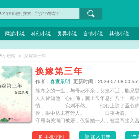
网游小说
科幻小说
灵异小说
言情小说
其他小说
热小说网
>
换嫁第三年
换嫁第三年
作者：
春宜景明
更新时间：2026-07-08 00:55:
陈序之的一生，与母妃不亲，父皇不近，
人人皆知他一心向佛，腕上常年悬挂八十一颗
情。 实则不然。 他心上除了圣心佛身
侄，眼中从未有旁人。 日夜祈盼。
守雁南关满门被屠，仅留她一人，被皇帝接入
大。 太子待她温和而细致，所以从未想过，
的娇纵。 议亲那日，太子冒着忤逆的罪名
手机访问
加入书架