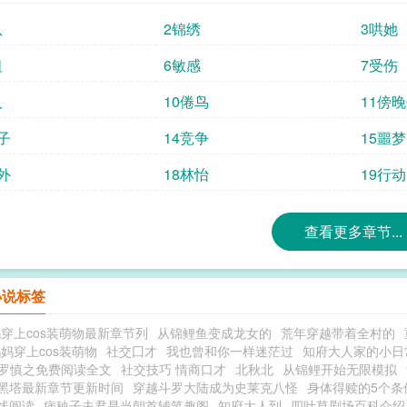
娇滴滴的惹人烦。不过夜夜折腾，不近人情的
纵
2锦绣
3哄她
她既心悦于我，那我也待她好好了。*文案二楼
果居然一朝被赐婚给那个青面獠牙的阎王！！
祖
6敏感
7受伤
去，担心得食不下咽。楼明珠：“没关系啦！扔
人
10倦鸟
11傍
是大家边哭边笑地把楼明珠送上了花轿，盼着
天过去了……小女儿胖了，圆润一圈。楼家众
子
14竞争
15噩梦
她！一个月过去了……两个月过去了……楼家
的消息。楼家众人：可恶！！！*过了许久，怀
外
18林怡
19行动
游之症。”楼明珠：o.o我居然会梦游陈今越
床榻。 换嫁第三年
查看更多章节...
小说标签
穿上cos装萌物最新章节列
从锦鲤鱼变成龙女的
荒年穿越带着全村的
妈穿上cos装萌物
社交囗才
我也曾和你一样迷茫过
知府大人家的小日
y罗慎之免费阅读全文
社交技巧 情商口才
北秋北
从锦鲤开始无限模拟
黑塔最新章节更新时间
穿越斗罗大陆成为史莱克八怪
身体得赎的5个条
线阅读
病秧子夫君是当朝首辅笔趣阁
知府大人到
四叶草剧场百科介绍