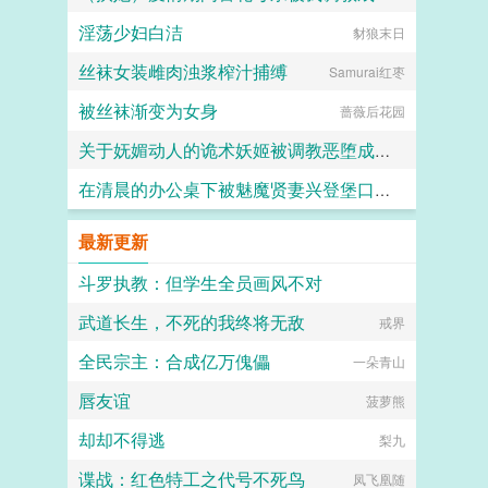
淫荡少妇白洁
霜染official
豺狼末日
丝袜女装雌肉浊浆榨汁捕缚
Samurai红枣
被丝袜渐变为女身
蔷薇后花园
关于妩媚动人的诡术妖姬被调教恶堕成媚黑母猪乐芙兰的这档子事
在清晨的办公桌下被魅魔贤妻兴登堡口交，夜晚在宴会厅角落的鞋交
F心R
火锅气候
最新更新
斗罗执教：但学生全员画风不对
武道长生，不死的我终将无敌
励志拔光所有香菜
戒界
全民宗主：合成亿万傀儡
一朵青山
唇友谊
菠萝熊
却却不得逃
梨九
谍战：红色特工之代号不死鸟
凤飞凰随