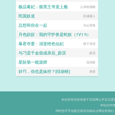
极品毒妃：腹黑王爷宠上瘾
云深枕酒眠
民国妖道
苏城哑人
总想和你在一起
乌云登珠
月色皎皎：我的守护兽是蛇妖（1V1 h）
暴君夺爱：溺宠绝色仙妃
暗黑猫妖
橙子澄澄
与刁蛮千金假成亲后_蔚溟
蔚溟
星际第一能源师
流浪家
好巧，你也是妹控？[综崩铁]
来那
本站所有内容来源于互联网公开且无需登录
本站仅对
同时您可手动提交相关目标站点网址给我们