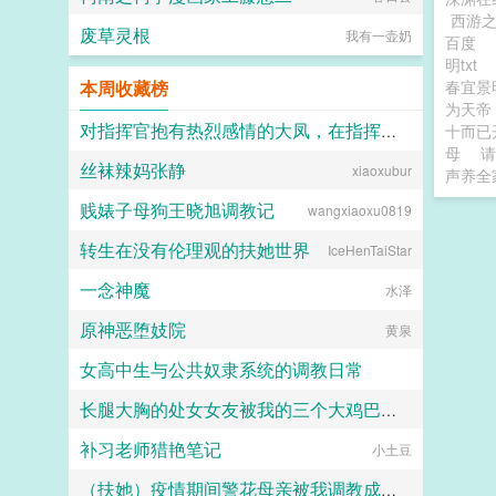
掉了抑制剂，处理掉了一直在烦她的
alpha，脆弱的靠进了易璟怀里璟
西游
废草灵根
我有一壶奶
璟，我难受。帮帮我1始终1v12超听
百度
话小狗攻amp主人级别涩涩的诱受3
明txt
女a无挂件2023725文案已截图备
本周收藏榜
春宜景
份。...
为天帝
对指挥官抱有热烈感情的大凤，在指挥官被迫出差的一年中被黑人用媚药和甜言蜜语玩弄成满身刺青的媚黑婊子
十而已
母
请
丝袜辣妈张静
xiaoxubur
Kyle
声养全
贱婊子母狗王晓旭调教记
wangxiaoxu0819
转生在没有伦理观的扶她世界
IceHenTaiStar
一念神魔
水泽
原神恶堕妓院
黄泉
女高中生与公共奴隶系统的调教日常
长腿大胸的处女女友被我的三个大鸡巴室友轮番调教，狠狠灌精直到怀孕
喵不可言
补习老师猎艳笔记
158330
小土豆
（扶她）疫情期间警花母亲被我调教成三洞全开的肉便器母狗