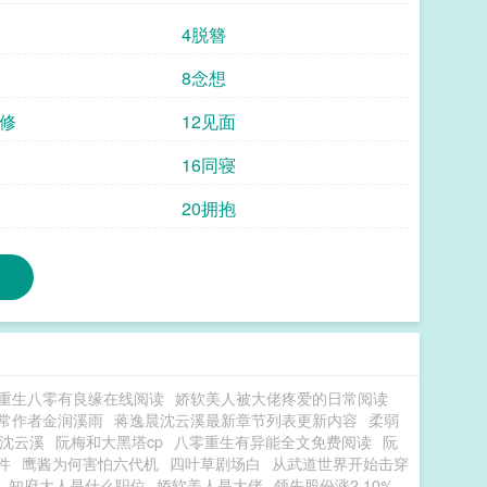
冷面修罗陈今越黑眼圈肉眼可见变重。他半夜冷冷想：
4脱簪
明珠是楼家小女儿，生得个仙童模样，人人都喜欢。结
！楼家众人：危！！！大家都担心她会被陈今越扔出
8念想
出去我就毛茸茸地回家啦！”楼家众人明悟：是哦！于
晚修
12见面
明天就能把小女儿接回来最好！结果一天过去了……两
人：可恶的陈今越，居然故意给明珠吃那么多饭想撑死
16同寝
众人还是没有等到小女儿回家，倒是收到了楼明珠怀孕
孕请平安脉时，太医把着楼明珠腕子说：“夫人似有夜
20拥抱
：肯定是因为爱我，所以才会日有所思夜有所梦，来爬我
重生八零有良缘在线阅读
娇软美人被大佬疼爱的日常阅读
常作者金润溪雨
蒋逸晨沈云溪最新章节列表更新内容
柔弱
沈云溪
阮梅和大黑塔cp
八零重生有异能全文免费阅读
阮
件
鹰酱为何害怕六代机
四叶草剧场白
从武道世界开始击穿
知府大人是什么职位
娇软美人是大佬
领先股份涨2.10%