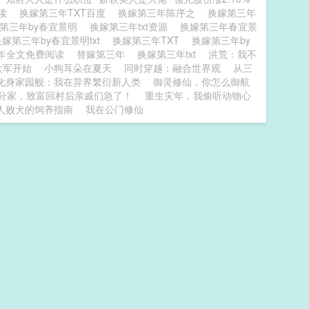
阅读
换嫁第三年TXT百度
换嫁第三年陈序之
换嫁第三年
第三年by春宜景明
换嫁第三年txt资源
换嫁第三年春宜景
换嫁第三年by春宜景明txt
换嫁第三年TXT
换嫁第三年by
年全文免费阅读
替嫁第三年
换嫁第三年txt
洪荒：我不
大军开始
小狗耳朵在夏天
同时穿越：融合世界观
从三
化身家园舰：我在异界繁衍新人类
御灵修仙，你怎么御航
分家，致富回村后亲戚们急了！
重生灾年，我偷听动物心
人败犬的饲养指南
我在公门修仙