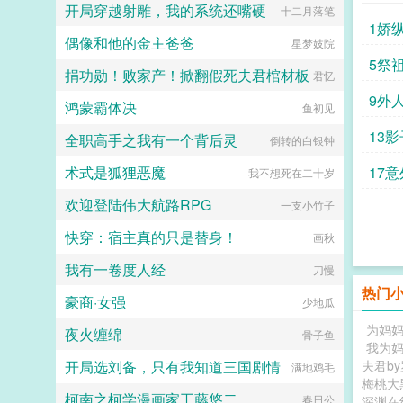
了，看到无敌阳光开朗大狗狗了，哪
开局穿越射雕，我的系统还嘴硬
十二月落笔
璟见到了还没有经历过任何情节的郁
里能领养，阿祖！我也要养阿祖！！
1娇
淼。青灰亚麻色的分层长卷发，神态
第三本读者C作者生活这么不如意，
偶像和他的金主爸爸
星梦妓院
有些病弱，眼波迷蒙猫一样慵懒仿佛
一定要搞这么五毒俱全的角色？写不
含着水似的，远远一眼望过来就能令
5祭
出来东西找个班上吧。还是读者
捐功勋！败家产！掀翻假死夫君棺材板
君忆
人神魂颠倒。看着郁淼靠在窗边，衬
CMD，祖神，我可真该死啊！第四
衫领口微张表情淡漠地用淡色的唇瓣
9外
本第五本第六本楚祖怎么样，虽然演
鸿蒙霸体决
鱼初见
吞吐烟雾，易璟缓缓向写出郁淼的作
的一般，但我改得还行吧？系统你知
者献上膝盖。难怪文中那些alpha要
道什么叫边缘角色吗？人气大爆角色
13影
全职高手之我有一个背后灵
倒转的白银钟
发疯，她看了也忍不住想喊姐姐请让
算什么边缘角色啊！！！TIPS12100
我贴一下啊！郁淼有一个秘密。她知
存稿箱吐章节，偶尔抽空改错字2警
术式是狐狸恶魔
17意
我不想死在二十岁
道未来会发生的所有事。那期间每一
惕祖哥感情牌，他是个狠人3wb短不
个alpha的样子她都记得。易璟到来
拉揪，随机掉落祖哥CG4论坛都会标
欢迎登陆伟大航路RPG
一支小竹子
之前，郁淼每天都在数着日子等着复
注发言时间，精确到秒，有用5是想
仇，因此她清楚的知道易璟不是这个
简单尝试各种题材的产物，专栏预收
快穿：宿主真的只是替身！
画秋
世界的人。但是易璟太可爱了。她是
有各个题材，收收菜呗w...
她世界里唯一的正常人，不会忽然发
我有一卷度人经
刀慢
疯对她强取豪夺，也不会利用信息素
在各种地方侮辱一样地占有，还会默
热门
豪商·女强
少地瓜
不作声地带她绕开所有的剧情点。因
为易璟，上辈子那些恶心的alpha没
为妈妈
夜火缠绵
骨子鱼
有一个能来到她的面前。郁淼爱易
我为妈
璟。只是易璟总是不开窍，每次亲近
开局选刘备，只有我知道三国剧情
夫君b
满地鸡毛
她到最后都会弹开，即使她说她愿
梅桃大
意。于是在情热期那天，郁淼提前丢
柯南之柯学漫画家工藤悠二
春日公
深渊在