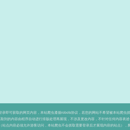
即可获取的网页内容，本站爬虫遵循robots协议，若您的网站不希望被本站爬虫抓取，可
抓取到的内容由程序自动进行排版处理再展现，不涉及更改内容，不针对任何内容表述
（站点内容必须允许游客访问，本站爬虫不会抓取需要登录后才展现内容的站点），