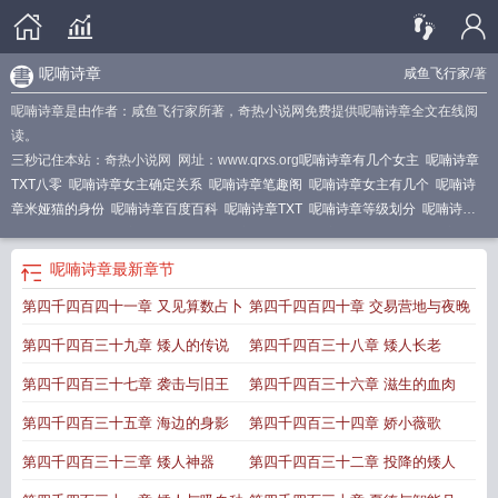
呢喃诗章
咸鱼飞行家
/著
呢喃诗章是由作者：咸鱼飞行家所著，奇热小说网免费提供呢喃诗章全文在线阅
读。
三秒记住本站：奇热小说网 网址：www.qrxs.org
呢喃诗章有几个女主
呢喃诗章
TXT八零
呢喃诗章女主确定关系
呢喃诗章笔趣阁
呢喃诗章女主有几个
呢喃诗
章米娅猫的身份
呢喃诗章百度百科
呢喃诗章TXT
呢喃诗章等级划分
呢喃诗章
笔趣阁在线
呢喃诗章免费阅读
呢喃诗章百科
呢喃诗章加料版4.0
呢喃诗章十三
古神
呢喃诗章加料版本
呢喃诗章TXT百度
呢喃诗章力量体系
呢喃诗章(加料版)
呢喃诗章
最新章节
修改
呢喃诗章听书
呢喃诗章讲的是什么
呢喃诗章人物介绍
呢喃诗章精校版
呢
第四千四百四十一章 又见算数占卜
第四千四百四十章 交易营地与夜晚
喃诗章百度
呢喃诗章起点
呢喃诗章罗德牌
呢喃诗章作者上一本书
呢喃诗章在
线
呢喃诗章TXT奇书网
呢喃诗章十三个被选中者
呢喃诗章 笔趣阁
呢喃诗章在
第四千四百三十九章 矮人的传说
第四千四百三十八章 矮人长老
线阅读
呢喃诗章女主
呢喃诗章精校TXT
呢喃诗章米娅真实身份
呢喃诗章笔趣
阁无弹窗
呢喃诗章扫书
呢喃诗章未删减全文
呢喃诗章无错字无防盗
呢喃诗章
第四千四百三十七章 袭击与旧王
第四千四百三十六章 滋生的血肉
好看吗
第四千四百三十五章 海边的身影
第四千四百三十四章 娇小薇歌
第四千四百三十三章 矮人神器
第四千四百三十二章 投降的矮人