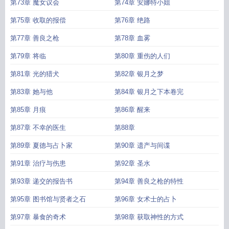
第73章 魔女议会
第74章 安娜特小姐
第75章 收取的报偿
第76章 绝路
第77章 善良之枪
第78章 血雾
第79章 将临
第80章 重伤的人们
第81章 光的猎犬
第82章 银月之梦
第83章 她与他
第84章 银月之下本卷完
第85章 月痕
第86章 醒来
第87章 不幸的医生
第88章
第89章 夏德与占卜家
第90章 遗产与间谍
第91章 治疗与伤患
第92章 圣水
第93章 递交的报告书
第94章 善良之枪的特性
第95章 图书馆与贤者之石
第96章 女术士的占卜
第97章 暴食的奇术
第98章 获取神性的方式