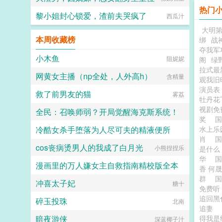
热门
黎小姐封心锁爱，渣前夫哭疯了
西瓜汁
大明
本周收藏榜
绑
战
夺我军
小木鱼
阻妮妮
阁
绿
拉式最
网黄女主播（np全处，人外高h）
含精量
观我旧
演员
救了前男友的猫
雾荔
牡丹花
视剧免
全民：召唤师弱？开局觉醒海克斯系统！
奖
冷酷女杀手堕落为人尽可夫的精液便所
水上
一脸糊涂
肖
cos丧病烫男人的我成了白月光
小熊捏捏乐
嘿嘿嘿
是什
华
漫画里的万人嫌女主自救指南精校版全本
香 何
群
冲喜太子妃
塞克斯白木清
糖十
免费
追回黑
碎玉投珠
北南
追妻
暗夜游侠
得我是
深蓝椰子汁