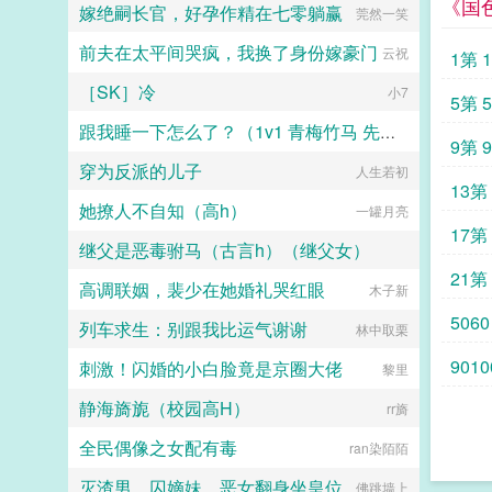
《国
嫁绝嗣长官，好孕作精在七零躺赢
莞然一笑
抢，你特么能不能看我一眼？...
前夫在太平间哭疯，我换了身份嫁豪门
云祝
1第 
［SK］冷
小7
5第 
跟我睡一下怎么了？（1v1 青梅竹马 先婚后爱）
9第 
穿为反派的儿子
芒果烧酒
人生若初
13第 
她撩人不自知（高h）
一罐月亮
17第 
继父是恶毒驸马（古言h）（继父女）
21第 
高调联姻，裴少在她婚礼哭红眼
公子缺斤少两
木子新
5060
列车求生：别跟我比运气谢谢
林中取栗
9010
刺激！闪婚的小白脸竟是京圈大佬
黎里
静海旖旎（校园高H）
rr旖
全民偶像之女配有毒
ran染陌陌
灭渣男，囚嫡妹，恶女翻身坐皇位
佛跳墙上