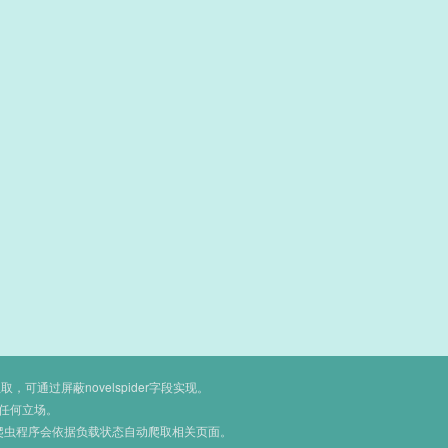
通过屏蔽novelspider字段实现。
任何立场。
爬虫程序会依据负载状态自动爬取相关页面。