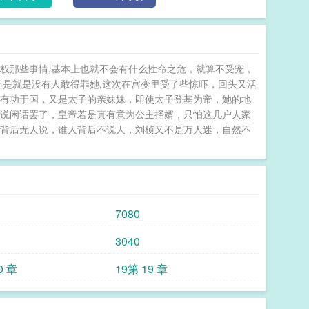
权那些事情,基本上也就不会有什么性命之危，就算不受宠，
但是就是没有人敢得罪她,这次在宫变里受了些惊吓，回头又活
在有功于国，又是太子的亲妹妹，即使太子登基为帝，她的地
说说闲话罢了，皇帝若是真有意为公主择婿，只怕这几户人家
人背后无人说，谁人背后不说人，刘桢又不是万人迷，自然不
7080
3040
0 章
19第 19 章