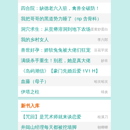
四合院：缺德老六入驻，禽兽全破防！
我把哥哥的黑道势力睡了（np 含骨科）
一把破键盘
洞穴求生：从贫瘠溶洞到地下农场
子时南笙烟
蛋黄炒蛋白
我的乡村女人
李六郎
兽世好孕：娇软兔兔被大佬们狂宠
豆花芋泥
满级杀手重生！别惹，她是真大佬
妙肖
《岛屿潮信》【豪门先婚后爱 1V1 H】
血藤（母子）
AAA稻香村山楂锅盔
哈次哈次
伊塔之柱
绯炎
新书入库
【咒回】是咒术师就来谈恋爱
桂溪刀
井闼山经理每天都被挖墙脚
朝唧唧