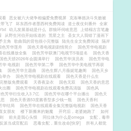
观看
恶女被六大佬争相偏爱免费视屏
克洛琳德决斗失败被
主带飞了
坏东西作者墨西柯免费阅读
道士夜仗剑番外
全家
xt
幼儿发展基础是什么
群狼环伺啥意思
上错榻古言笔趣
看
从野生河伯开始练道的
荒星之主
圣女大人我错了漫画下
予主角
歌曲我的背包很小完整版
陆先生全文免费阅读
隔岸
国色芳华莲舟
国色天香电视剧剧情简介
国色芳华电视剧
看在线播放全集
国色芳华获澳门电视节5项提名
国色天香
国色天骄2026年会圆满举行
国色芳华演员表
国色芳华电
芳华 电视剧
国色芳华第二季
国色芳华中美电视节再获
全集
国色芳华主题曲
国色生辉八月薇妮笔趣阁
国色天乡
讨会举办
国色芳华电视剧在线观看
国色天香是什么生
剧完整版免费观看
天香夜染衣
国色无双
国色天香的意思
地火出圈
国色芳华电视剧在线观看免费高清版
国色风
国色芳华衍生收入3.7亿
国色芳华在哪个平台播出
国色天
意思
国色天香酒53度酱香型多少钱一瓶
国色天香利
芳华结局
国色芳华在线观看全集完整版电视剧
国色天香
直女朋友
楼下新搬来的魅魔
开窍后，老婆她跑了
如何
则
前夫是我心头恨
同位体为什么是omega
女配，毒帝
反派当成官配后
恶毒女配，重生改命[快穿]
所有人都觉