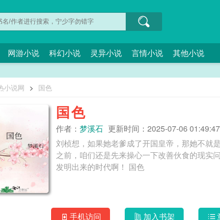
网游小说
科幻小说
灵异小说
言情小说
其他小说
热小说网
>
国色
国色
作者：
梦溪石
更新时间：2025-07-06 01:49:47
刘桢想，如果她老爹成了开国皇帝，那她不就
之前，咱们还是先来操心一下改善伙食的现实
发明出来的时代啊！ 国色
手机访问
加入书架