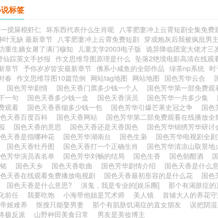
小说标签
第一搅屎棍虾仁
坏东西代表什么生肖呢
八零肥妻冲上云霄短剧全集免费
神叶无缺 最新章节
八零肥妻冲上云霄免费短剧
穿成炮灰后我被疯批男
功重生嫡女屠了满门穆知
儿童文学2003电子版
诡异降临团宠大佬才三岁t
野仙踪英文手抄报
作文思维导图原理是什么
坠落2绝境电影高清在线观
新章节
予你岁岁皆安最新章节
佛系小咸鱼的全部作品
绿茶np系统
时
时春
作文思维导图10篇范例
网站tag地图
网站地图
国色芳华云合
表
国色芳华剧情
国色天香门票多少钱一个人
国色芳华第一部免费观
下一句
国色天香多少钱一盒
国色天香演员
国色芳华一共多少集
费观看
国色天香香烟多少钱一包
国色芳华引爆芒果史冠之争
国色
国色天香百度百科
国色天香网站
国色芳华第二部免费观看在线播放
乐园
国色天香的意思
国色天香还是天香国色
国色芳华锦绣芳华研
国色天香是指哪种花
国色芳华湖南台
国色生枭
国色芳华电视剧全
么
国色天香牡丹图
国色天香打一个正确生肖
国色芳华清凉山取景
国色芳华演员表名单
国色芳华刘畅的结局
国色生香
国色朝酣酒
晟铭
国色天乡
国色天香歌曲
国色芳华剧情介绍
国色天香是什么
国色天香在线观看免费播放电视剧
国色天香最初形容的是什么花
国色
听
国色天香是什么意思?
演鬼，我是专业的[娱乐圈]
那个有渴肤症的
化前任
我要吃饱
小海带他姐是咒术师
美人镜
首辅大人的养花守
帝姬难养
抠搜只能娶男妻
那个有肌肤饥渴症的直女朋友
误把阴湿
终极反派
山野种田美食日常
男友是美妆博主