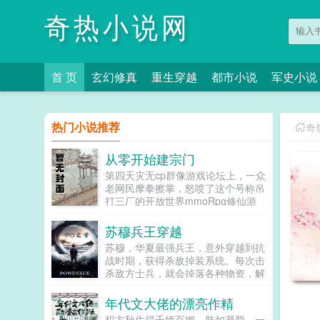
奇热小说网
首 页
玄幻修真
重生穿越
都市小说
军史小说
热门小说推荐
奇
从零开始建宗门
第四天灾无cp群像游戏论坛上，一众
老网民摩拳擦掌，怒喷了这个号称吊
打三厂的开放世界mmoRpg修仙游
戏十洲记数日，哪知开服一看三厂和
它比起来还真特么是弟弟！那波澜壮
苏穆兵王穿越
阔的异世天地，海内十洲海外三岛，
苏穆，华夏最强兵王，意外穿越到抗
宏大到令人头晕目眩的地图。瑰丽的
战时期，获得杀敌掉装系统。每次击
仙侠神话，神仙鬼怪异兽妖魔还有一
杀敌方士兵，就会掉落各种物资，解
个饱含无数玩家心血从零建立起来的
锁成就，更能得到系统丰厚的奖励。
天下第一修仙宗门师父师父，咱们宗
系统提示恭喜宿主击杀敌方士...
年代文大佬的漂亮作精
门为什么号称天下第一修仙宗门啊？
可能因为人多？重开二周目的方羡鱼
程方秋生得千娇百媚，肤如凝脂，一