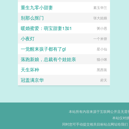
重生九零小甜妻
素玉华兰
别那么抠门
张大姑娘
暖婚蜜爱：萌宝甜妻1加1
粥小恩
小夜灯
一个米饼
一觉醒来孩子都有了gl
星小仙
落跑新娘，总裁有个娃娃亲
猫小咪
天生坏种
黑西装
冠盖满京华
府天
本站所有内容来源于互联网公开且无需登录
本站仅对
同时您可手动提交相关目标站点网址给我们