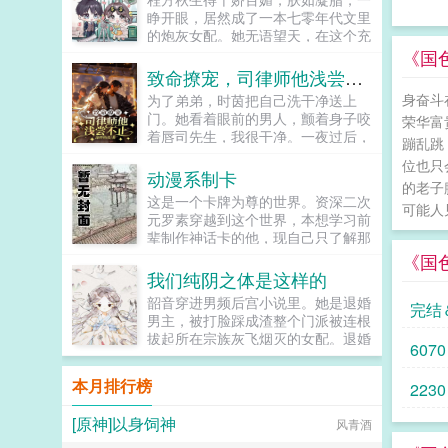
面带慈祥地看着一众自我pua能力良
睁开眼，居然成了一本七零年代文里
好的韭菜（划掉）玩家，心满意足，
的炮灰女配。她无语望天，在这个充
决定带着玩家在修仙界开始乱杀。小
满限制的时代，她只想当条咸鱼，拿
《国
萌新看了眼实时在线人数5oo万，迷
着便宜老公的丰厚工资买买买，顺便
致命撩宠，司律师他浅尝不止
茫地挠了挠头。你管一个至少五百万
再好好享受宽肩窄腰，冷峻帅气...
身奋斗
为了弟弟，时茵把自己洗干净送上
人的组织叫修仙宗门？书友群
门。她看着眼前的男人，颤着身子咬
974199522（群里有角色表可以填
荣华富
着唇司先生，我很干净。一夜过后，
欢迎大家来玩哦）...
蹦乱跳
她决定和这位权势滔天的司先生分道
位也只
扬镳。然而，再次被男人救下时，她
动漫系制卡
的老子
却被男人堵在墙角，冷淡矜贵的男人
这是一个卡牌为尊的世界。资深二次
掸了掸烟灰，仿佛随口问道时茵，我
可能人
元罗素穿越到这个世界，本想学习前
救了你，你打算怎么感谢我。他救她
辈制作神话卡的他，现自己只了解那
三次，她搭上一辈子。时茵以为这是
些耳熟能详的大神，只能打消这个心
《国
她命中注定的劫，却不知他守株待
思。无奈之下，他只能运用前世的知
我们纯阴之体是这样的
兔，隐忍多时。对于司危来说，爱一
识（番剧）储备，开始打造属于自己
个人就是从渴望开始，他渴望时茵许
韶音穿进男频后宫小说里。她是退婚
完结
的卡牌。山本元柳斋重国碎蜂朽木白
久，爱她一生。...
男主，被打脸踩成渣整个门派被连根
哉杀人集团显露狰狞獠牙。千手柱间
拔起所在宗族灰飞烟灭的女配。退婚
千手扉间猿飞日斩火之意志于此显
6070
有什么大不了的？退婚后，他就是清
现。路飞索隆山治草帽海贼团在此集
清白白的好汉一条，前程光明，未来
结。...
本月排行榜
2230
无限。但既然他这么记恨N多年后。
龙傲天男主我知道是我配不上你，但
[原神]以身饲神
风青酒
我在你身边鞍前马后了五百年，饭给
你做，衣服给你买，天材地宝为你