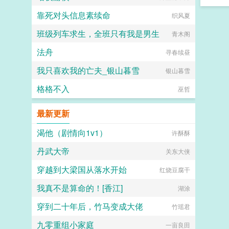
靠死对头信息素续命
织风夏
班级列车求生，全班只有我是男生
青木阁
法舟
寻春续昼
我只喜欢我的亡夫_银山暮雪
银山暮雪
格格不入
巫哲
最新更新
渴他（剧情向1v1）
许酥酥
丹武大帝
关东大侠
穿越到大梁国从落水开始
红烧豆腐干
我真不是算命的！[香江]
湖涂
穿到二十年后，竹马变成大佬
竹瑶君
九零重组小家庭
一亩良田