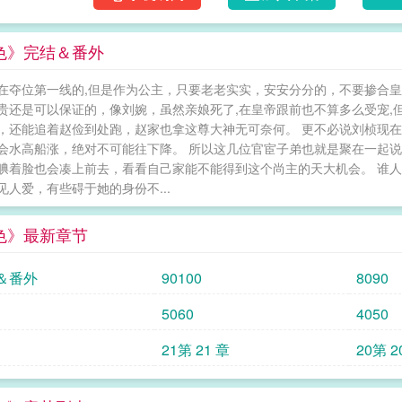
色》完结＆番外
在夺位第一线的,但是作为公主，只要老老实实，安安分分的，不要掺合皇
贵还是可以保证的，像刘婉，虽然亲娘死了,在皇帝跟前也不算多么受宠,
，还能追着赵俭到处跑，赵家也拿这尊大神无可奈何。 更不必说刘桢现
会水高船涨，绝对不可能往下降。 所以这几位官宦子弟也就是聚在一起
腆着脸也会凑上前去，看看自己家能不能得到这个尚主的天大机会。 谁
见人爱，有些碍于她的身份不...
色》最新章节
＆番外
90100
8090
5060
4050
21第 21 章
20第 2