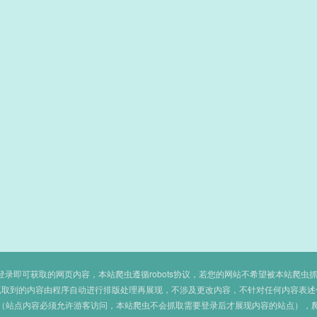
即可获取的网页内容，本站爬虫遵循robots协议，若您的网站不希望被本站爬虫抓取，可
抓取到的内容由程序自动进行排版处理再展现，不涉及更改内容，不针对任何内容表述
（站点内容必须允许游客访问，本站爬虫不会抓取需要登录后才展现内容的站点），