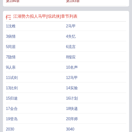
第194章
第193章
江湖势力拟人马甲[综武侠]
章节列表
1沈稚
2马甲
3病情
4失忆
5同居
6流言
7隐情
8报应
9认亲
10名声
11试剑
12马甲
13比剑
14实验
15归途
16计划
17会合
18快递
19登岛
20拜师
2030
3040