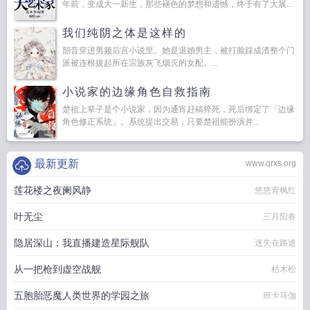
年前，变成大一新生，那些褪色的梦想和遗憾，终于有了大展...
我们纯阴之体是这样的
韶音穿进男频后宫小说里。她是退婚男主，被打脸踩成渣整个门
派被连根拔起所在宗族灰飞烟灭的女配。...
小说家的边缘角色自救指南
楚祖上辈子是个小说家，因为通宵赶稿猝死，死后绑定了「边缘
角色修正系统」。系统提出交易，只要楚祖能扮演并...
最新更新
www.qrxs.org
莲花楼之夜阑风静
悠悠青枫红
叶无尘
三月阳春
隐居深山：我直播建造星际舰队
迷失在路途
从一把枪到虚空战舰
枯木松
五胞胎恶魔人类世界的学园之旅
班卡马伽