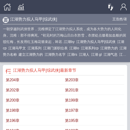
江湖势力拟人马甲[综武侠]
王浩然
/著
一朝穿越到武侠世界，沈稚绑定了江湖势力拟人系统，成为各大势力的人间化
身。沈稚：那不得爽死。*初见时的万梅山庄白衣胜雪，衣摆处点缀着如血般的斑
驳红梅，长发用红玉梅花簪束起，眸若..
江湖by
江湖势力拟人马甲[综武侠
江湖
cp
江湖马甲文
江湖系列
江湖门派职位表
江湖lo
江湖系列cp
江湖势力的
江湖
势力名称
建立江湖势力的
江湖势力名字
江湖rs
江湖人
江湖 gl
江湖气息
江湖
yl
江湖势力拟人马甲[综武侠]
最新章节
第204章
第203章
第202章
第201章
第200章
第199章
第198章
第197章
第196章
第195章