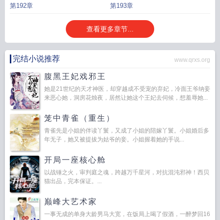
第192章
第193章
查看更多章节...
完结小说推荐
www.qrxs.org
腹黑王妃戏邪王
她是21世纪的天才神医，却穿越成不受宠的弃妃，冷面王爷纳妾
来恶心她，洞房花烛夜，居然让她这个王妃去伺候，想羞辱她...
笼中青雀（重生）
青雀先是小姐的伴读丫鬟，又成了小姐的陪嫁丫鬟。小姐婚后多
年无子，她又被提拔为姑爷的妾。小姐握着她的手说...
开局一座核心舱
以战锤之火，审判庭之魂，跨越万千星河，对抗混沌邪神！西贝
猫出品，完本保证。...
巅峰大艺术家
一事无成的单身大龄男马大宽，在饭局上喝了假酒，一醉梦回16