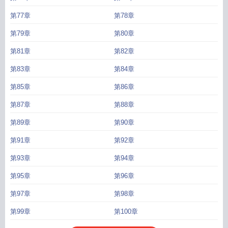
第77章
第78章
第79章
第80章
第81章
第82章
第83章
第84章
第85章
第86章
第87章
第88章
第89章
第90章
第91章
第92章
第93章
第94章
第95章
第96章
第97章
第98章
第99章
第100章