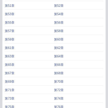
第51章
第52章
第53章
第54章
第55章
第56章
第57章
第58章
第59章
第60章
第61章
第62章
第63章
第64章
第65章
第66章
第67章
第68章
第69章
第70章
第71章
第72章
第73章
第74章
第75章
第76章