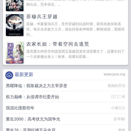
猫出品，完本保证。...
苏穆兵王穿越
苏穆，华夏最强兵王，意外穿越到抗战时期，获得杀敌掉装系
统。每次击杀敌方士兵，就会掉落各种物资，解锁成就，更能得
到...
农家长姐：带着空间去逃荒
逃荒重生种田空间团宠萌宝基建甜宠宋清瑶重生了，还重生到了
一个农家傻女身上！刚来，就看到恶毒...
最新更新
www.qrxs.org
黑曜降临：我靠裁决之力主宰异变
孤独的乔治
权力巅峰：从借调市纪委开始
江门二爷
我混社团那些年
小城大少
重生2000：高考状元为国争光
折耳根i
重生76：开局狂摘五朵金花
再鸦