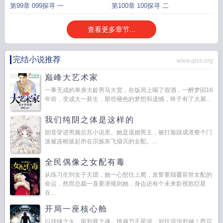
第99章 099探寻 一
第100章 100探寻 二
查看更多章节...
完结小说推荐
www.qrxs.org
巅峰大艺术家
一事无成的单身大龄男马大宽，在饭局上喝了假酒，一醉梦回16
年前，变成大一新生，那些褪色的梦想和遗憾，终于有了大展...
我们纯阴之体是这样的
韶音穿进男频后宫小说里。她是退婚男主，被打脸踩成渣整个门
派被连根拔起所在宗族灰飞烟灭的女配。...
全民偶像之女配有毒
从练习生到女子天团，她一心想往上爬，发誓要颠覆前世女配的
命运，然而总裁一直要潜规则她，身边还有个未来影视歌巨星
在...
开局一座核心舱
以战锤之火，审判庭之魂，跨越万千星河，对抗混沌邪神！西贝