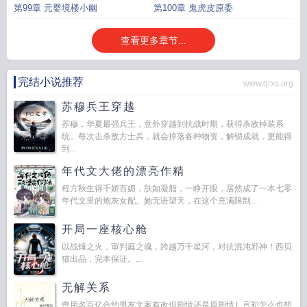
鬼
第99章 元婴境楼小幽
第100章 鬼虎皮原委
查看更多章节...
完结小说推荐
www.qrxs.org
苏穆兵王穿越
苏穆，华夏最强兵王，意外穿越到抗战时期，获得杀敌掉装系
统。每次击杀敌方士兵，就会掉落各种物资，解锁成就，更能得
到...
年代文大佬的漂亮作精
程方秋生得千娇百媚，肤如凝脂，一睁开眼，居然成了一本七零
年代文里的炮灰女配。她无语望天，在这个充满限制...
开局一座核心舱
以战锤之火，审判庭之魂，跨越万千星河，对抗混沌邪神！西贝
猫出品，完本保证。...
无解关系
曾用名百亿合约男友文案有改但剧情还是原剧情］言初怎么也想