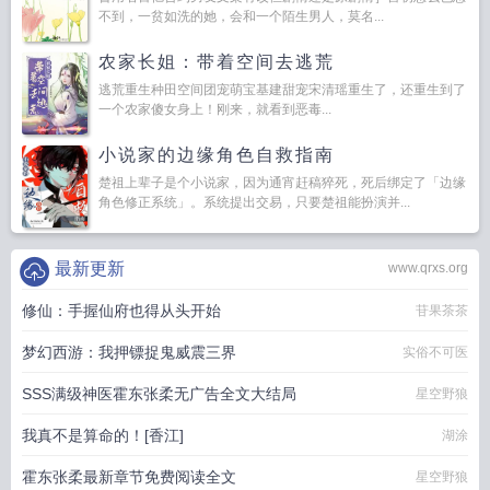
不到，一贫如洗的她，会和一个陌生男人，莫名...
农家长姐：带着空间去逃荒
逃荒重生种田空间团宠萌宝基建甜宠宋清瑶重生了，还重生到了
一个农家傻女身上！刚来，就看到恶毒...
小说家的边缘角色自救指南
楚祖上辈子是个小说家，因为通宵赶稿猝死，死后绑定了「边缘
角色修正系统」。系统提出交易，只要楚祖能扮演并...
最新更新
www.qrxs.org
修仙：手握仙府也得从头开始
苷果茶茶
梦幻西游：我押镖捉鬼威震三界
实俗不可医
SSS满级神医霍东张柔无广告全文大结局
星空野狼
我真不是算命的！[香江]
湖涂
霍东张柔最新章节免费阅读全文
星空野狼