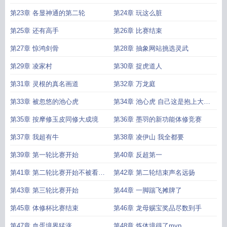
第23章 各显神通的第二轮
第24章 玩这么脏
第25章 还有高手
第26章 比赛结束
第27章 惊鸿剑骨
第28章 抽象网站挑选灵武
第29章 凌家村
第30章 捉虎道人
第31章 灵根的真名画道
第32章 万龙庭
第33章 被忽悠的池心虎
第34章 池心虎 自己这是抱上大腿
了
第35章 按摩修玉皮同修大成境
第36章 墨羽的新功能体修竞赛
第37章 我超有牛
第38章 凌伊山 我全都要
第39章 第一轮比赛开始
第40章 反超第一
第41章 第二轮比赛开始不被看好
第42章 第二轮结束声名远扬
的凌伊山
第43章 第三轮比赛开始
第44章 一脚踹飞摊牌了
第45章 体修杯比赛结束
第46章 龙母赐宝奖品尽数到手
第47章 血蛋境界猛涨
第48章 炼体境得了mvp