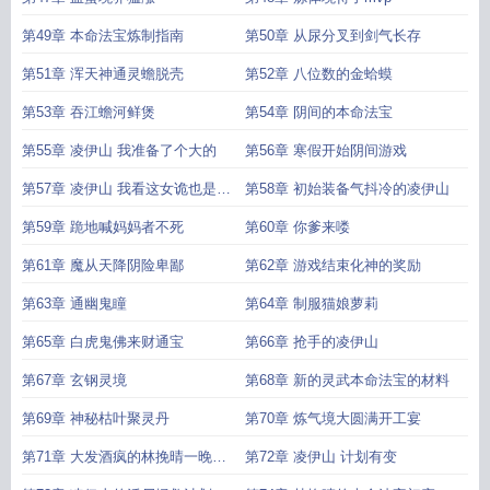
第49章 本命法宝炼制指南
第50章 从尿分叉到剑气长存
第51章 浑天神通灵蟾脱壳
第52章 八位数的金蛤蟆
第53章 吞江蟾河鲜煲
第54章 阴间的本命法宝
第55章 凌伊山 我准备了个大的
第56章 寒假开始阴间游戏
第57章 凌伊山 我看这女诡也是风
第58章 初始装备气抖冷的凌伊山
韵犹存
第59章 跪地喊妈妈者不死
第60章 你爹来喽
第61章 魔从天降阴险卑鄙
第62章 游戏结束化神的奖励
第63章 通幽鬼瞳
第64章 制服猫娘萝莉
第65章 白虎鬼佛来财通宝
第66章 抢手的凌伊山
第67章 玄钢灵境
第68章 新的灵武本命法宝的材料
第69章 神秘枯叶聚灵丹
第70章 炼气境大圆满开工宴
第71章 大发酒疯的林挽晴一晚速
第72章 凌伊山 计划有变