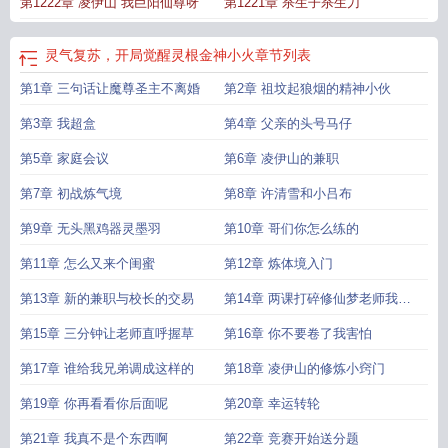
第1222章 凌伊山 我巨阳仙尊呀
第1221章 杀生子杀生刀
灵气复苏，开局觉醒灵根金神小火
章节列表
第1章 三句话让魔尊圣主不离婚
第2章 祖坟起狼烟的精神小伙
第3章 我超盒
第4章 父亲的头号马仔
第5章 家庭会议
第6章 凌伊山的兼职
第7章 初战炼气境
第8章 许清雪和小吕布
第9章 无头黑鸡器灵墨羽
第10章 哥们你怎么练的
第11章 怎么又来个闺蜜
第12章 炼体境入门
第13章 新的兼职与校长的交易
第14章 两课打碎修仙梦老师我是
文化生
第15章 三分钟让老师直呼握草
第16章 你不要卷了我害怕
第17章 谁给我兄弟调成这样的
第18章 凌伊山的修炼小窍门
第19章 你再看看你后面呢
第20章 幸运转轮
第21章 我真不是个东西啊
第22章 竞赛开始送分题