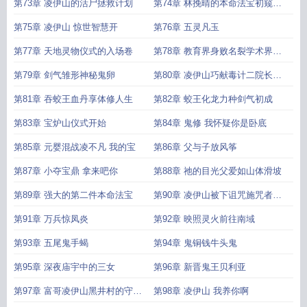
成的凌伊山
第73章 凌伊山的活尸拯救计划
第74章 林挽晴的本命法宝初窥剑
气
第75章 凌伊山 惊世智慧开
第76章 五灵凡玉
第77章 天地灵物仪式的入场卷
第78章 教育界身败名裂学术界晚
不保
第79章 剑气雏形神秘鬼卵
第80章 凌伊山巧献毒计二院长欣
喜赐宝
第81章 吞蛟王血丹享体修人生
第82章 蛟王化龙力种剑气初成
第83章 宝炉山仪式开始
第84章 鬼修 我怀疑你是卧底
第85章 元婴混战凌不凡 我的宝
第86章 父与子放风筝
第87章 小夺宝鼎 拿来吧你
第88章 祂的目光父爱如山体滑坡
第89章 强大的第二件本命法宝
第90章 凌伊山被下诅咒施咒者命
悬一线
第91章 万兵惊凤炎
第92章 映照灵火前往南域
第93章 五尾鬼手蝎
第94章 鬼铜钱牛头鬼
第95章 深夜庙宇中的三女
第96章 新晋鬼王贝利亚
第97章 富哥凌伊山黑井村的守村
第98章 凌伊山 我养你啊