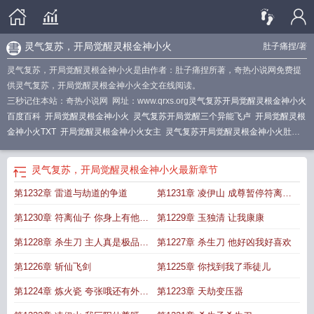
灵气复苏，开局觉醒灵根金神小火
肚子痛捏
/著
灵气复苏，开局觉醒灵根金神小火是由作者：肚子痛捏所著，奇热小说网免费提
供灵气复苏，开局觉醒灵根金神小火全文在线阅读。
三秒记住本站：奇热小说网 网址：www.qrxs.org
灵气复苏开局觉醒灵根金神小火
百度百科
开局觉醒灵根金神小火
灵气复苏开局觉醒三个异能飞卢
开局觉醒灵根
金神小火TXT
开局觉醒灵根金神小火女主
灵气复苏开局觉醒灵根金神小火肚子
疼
开局觉醒灵根金神小火 185txt
开局觉醒灵根金神小火@番茄[赞同
灵气复苏
开局获得不灭金身笔趣阁
灵气复苏开局获得不灭金身一条
灵气复苏开局金钟
灵气复苏，开局觉醒灵根金神小火
最新章节
罩
灵气复苏之开局签到金龙血脉
灵气复苏开局觉醒金色武魂免费
开局觉醒灵根
第1232章 雷道与劫道的争道
第1231章 凌伊山 成尊暂停符离仙
金神小火在线看
开局觉醒灵根金神小火 在线阅读
子我去接
第1230章 符离仙子 你身上有他的
第1229章 玉独清 让我康康
香水味
第1228章 杀生刀 主人真是极品刀
第1227章 杀生刀 他好凶我好喜欢
架子
第1226章 斩仙飞剑
第1225章 你找到我了乖徒儿
第1224章 炼火瓷 夸张哦还有外卖
第1223章 天劫变压器
上门的