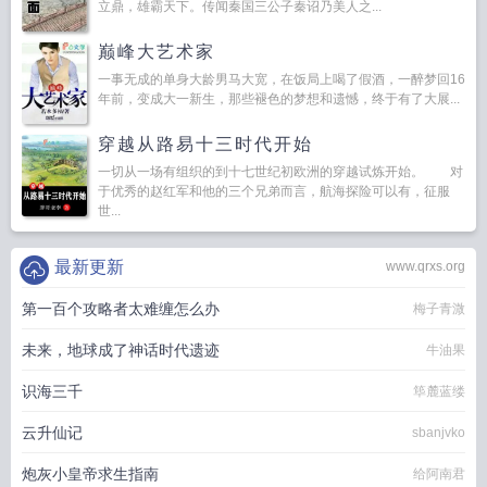
立鼎，雄霸天下。传闻秦国三公子秦诏乃美人之...
巅峰大艺术家
一事无成的单身大龄男马大宽，在饭局上喝了假酒，一醉梦回16
年前，变成大一新生，那些褪色的梦想和遗憾，终于有了大展...
穿越从路易十三时代开始
一切从一场有组织的到十七世纪初欧洲的穿越试炼开始。 对
于优秀的赵红军和他的三个兄弟而言，航海探险可以有，征服
世...
最新更新
www.qrxs.org
第一百个攻略者太难缠怎么办
梅子青溦
未来，地球成了神话时代遗迹
牛油果
识海三千
筚麓蓝缕
云升仙记
sbanjvko
炮灰小皇帝求生指南
给阿南君