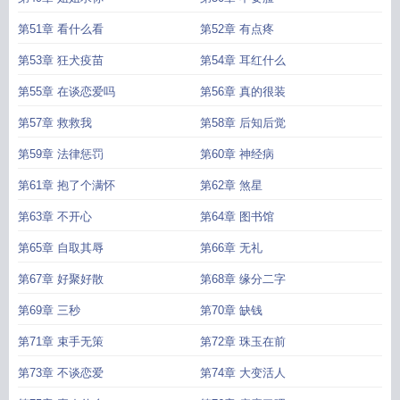
第51章 看什么看
第52章 有点疼
第53章 狂犬疫苗
第54章 耳红什么
第55章 在谈恋爱吗
第56章 真的很装
第57章 救救我
第58章 后知后觉
第59章 法律惩罚
第60章 神经病
第61章 抱了个满怀
第62章 煞星
第63章 不开心
第64章 图书馆
第65章 自取其辱
第66章 无礼
第67章 好聚好散
第68章 缘分二字
第69章 三秒
第70章 缺钱
第71章 束手无策
第72章 珠玉在前
第73章 不谈恋爱
第74章 大变活人