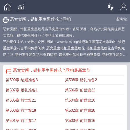
恶女觉醒，错把重生黑莲花当乖狗
杏词
/著
恶女觉醒，错把重生黑莲花当乖狗是由作者：杏词所著，奇热小说网免费提供恶
女觉醒，错把重生黑莲花当乖狗全文在线阅读。
三秒记住本站：奇热小说网 网址：www.qrxs.org
错把重生黑莲花当乖狗txt
错把
重生黑莲花当乖狗免费阅读
恶女重生错把重生黑莲花
错把重生黑莲花当乖狗完
结了吗
错把重生黑莲花当乖狗徐京
错把重生黑莲花当乖狗免费
错把重生黑莲花
当乖狗资源
错把重生黑莲花当乖狗(漫雾止京)txt
错把重生黑莲花当乖狗
错把重
生黑莲花当乖狗林雾徐京妄
恶女觉醒
恶女觉醒错把重生黑莲花当乖狗小
错把重
恶女觉醒，错把重生黑莲花当乖狗
最新章节
生黑莲花当乖狗(漫雾止京)
恶女重生了
第509章 结婚准备3
第508章 婚礼准备2
第507章 婚礼准备1
第506章 前世篇22
第505章 前世篇21
第504章 前世篇20
第503章 前世篇19
第502章 前世篇18
第501章 前世篇17
第500章 前世篇16