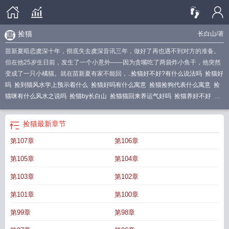
捡猫
长白山
/著
苗新夏暗恋虞深十年，彻底失去虞深音讯三年，做好了再也遇不到对方的准备。
但在他25岁生日前，发生了一个小意外——因为贪嘴吃了两袋炸小鱼干，他突然
变成了一只小橘猫。就在苗新夏有家不能回，..
捡猫好不好?有什么说法吗
捡猫好
吗
捡到猫风水学上预示着什么
捡猫好吗有什么寓意
捡猫捡狗代表什么寓意
捡
猫咪有什么风水之说吗
捡猫by长白山
捡猫猫回来养运气好吗
捡猫养好不好
捡
猫回家有忌讳吗
捡猫儿吉利吗
捡猫回家是吉兆还是凶兆
捡猫来养好不好
捡猫
养会对人运气不好吗
捡猫怪
梦见捡猫
捡猫的文案
捡猫咪回家是不是不好
捡猫
捡猫
最新章节
养会给人带来灾祸吗
捡猫长白山
捡猫好不好
捡猫是好事还是坏事
捡猫咪回家
第107章
第106章
养有什么说法?
第105章
第104章
第103章
第102章
第101章
第100章
第99章
第98章