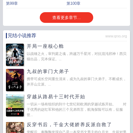
第99章
第100章
查看更多章节...
完结小说推荐
www.qrxs.org
开局一座核心舱
以战锤之火，审判庭之魂，跨越万千星河，对抗混沌邪神！西贝
猫出品，完本保证。...
九叔的掌门大弟子
携带可成长空间重生清末，成为九叔的掌门大弟子。不断成长，
并开山立派。...
穿越从路易十三时代开始
一切从一场有组织的到十七世纪初欧洲的穿越试炼开始。 对
于优秀的赵红军和他的三个兄弟而言，航海探险可以有，征服
世...
反穿书后，千金大佬娇养反派自救了
觉醒后，秦陶陶发现自己是一本穿书文男主的白月光。生前对男