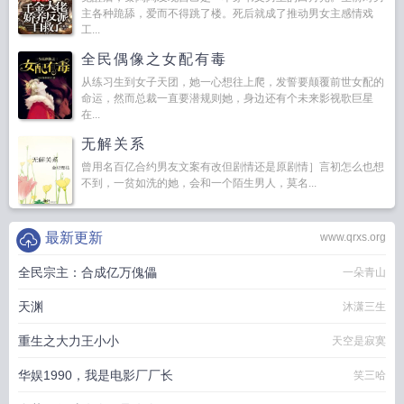
主各种跪舔，爱而不得跳了楼。死后就成了推动男女主感情戏
工...
全民偶像之女配有毒
从练习生到女子天团，她一心想往上爬，发誓要颠覆前世女配的
命运，然而总裁一直要潜规则她，身边还有个未来影视歌巨星
在...
无解关系
曾用名百亿合约男友文案有改但剧情还是原剧情］言初怎么也想
不到，一贫如洗的她，会和一个陌生男人，莫名...
最新更新
www.qrxs.org
全民宗主：合成亿万傀儡
一朵青山
天渊
沐潇三生
重生之大力王小小
天空是寂寞
华娱1990，我是电影厂厂长
笑三哈