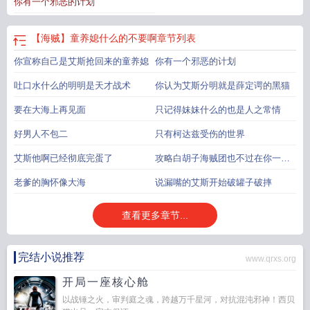
你有一个邪恶的计划
【海贼】童养媳什么的不要啊
章节列表
你宣称自己是艾斯抢回来的童养媳
你有一个邪恶的计划
吐口水什么的明明是天才战术
你认为艾斯分明就是薛定谔的黑猫
要在大海上再见面
只记得妹妹什么的也是人之常情
好男人不包二
只有柯达兹受伤的世界
艾斯他啊已经彻底完蛋了
攻略白胡子海贼团也不过在你一念
之间
老爹的胸怀像大海
说漏嘴的艾斯开始破罐子破摔
查看更多章节...
完结小说推荐
www.qrxs.org
开局一座核心舱
以战锤之火，审判庭之魂，跨越万千星河，对抗混沌邪神！西贝