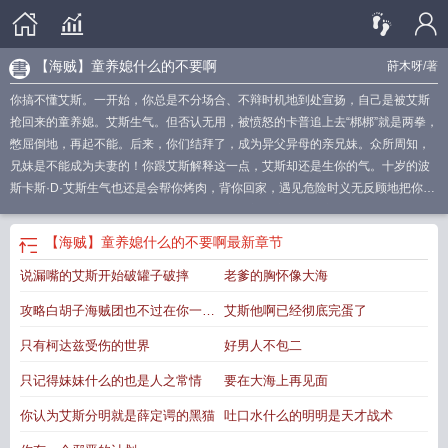
【海贼】童养媳什么的不要啊
莳木呀
/著
你搞不懂艾斯。一开始，你总是不分场合、不辩时机地到处宣扬，自己是被艾斯
抢回来的童养媳。艾斯生气。但否认无用，被愤怒的卡普追上去“梆梆”就是两拳，
憋屈倒地，再起不能。后来，你们结拜了，成为异父异母的亲兄妹。众所周知，
兄妹是不能成为夫妻的！你跟艾斯解释这一点，艾斯却还是生你的气。十岁的波
斯卡斯·D·艾斯生气也还是会帮你烤肉，背你回家，遇见危险时义无反顾地把你护
在身后。而二十岁的艾斯生气却只会把你怼在门上亲、墙上亲、莫比迪克号的船
舷上亲......你头晕眼花，只能一再强调你们可是异父异母的亲兄妹！艾斯却只舔舔
【海贼】童养媳什么的不要啊
最新章节
嘴角，笑得一脸阳光灿烂，说什么这个那个的？叽里咕噜听不懂，反正兄妹，就
说漏嘴的艾斯开始破罐子破摔
老爹的胸怀像大海
是夫妻！——艾斯：明明是你先缠上来嚷嚷着要做我的童养媳的，长大了想跑？
怎么可能。哥哥我啊，毕竟可是个海贼啊！
海贼童皇
攻略白胡子海贼团也不过在你一念
艾斯他啊已经彻底完蛋了
之间
只有柯达兹受伤的世界
好男人不包二
只记得妹妹什么的也是人之常情
要在大海上再见面
你认为艾斯分明就是薛定谔的黑猫
吐口水什么的明明是天才战术