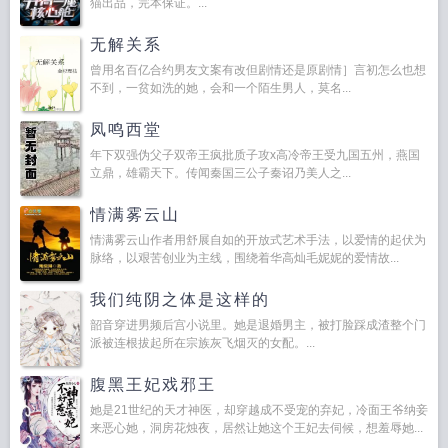
猫出品，完本保证。...
无解关系
曾用名百亿合约男友文案有改但剧情还是原剧情］言初怎么也想
不到，一贫如洗的她，会和一个陌生男人，莫名...
凤鸣西堂
年下双强伪父子双帝王疯批质子攻x高冷帝王受九国五州，燕国
立鼎，雄霸天下。传闻秦国三公子秦诏乃美人之...
情满雾云山
情满雾云山作者用舒展自如的开放式艺术手法，以爱情的起伏为
脉络，以艰苦创业为主线，围绕着华高灿毛妮妮的爱情故...
我们纯阴之体是这样的
韶音穿进男频后宫小说里。她是退婚男主，被打脸踩成渣整个门
派被连根拔起所在宗族灰飞烟灭的女配。...
腹黑王妃戏邪王
她是21世纪的天才神医，却穿越成不受宠的弃妃，冷面王爷纳妾
来恶心她，洞房花烛夜，居然让她这个王妃去伺候，想羞辱她...