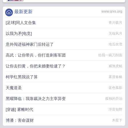
最新更新
www.qrxs.org
[足球]同人文合集
青川载月
以我为矛[电竞]
无端风月
意外闯进福神家门后转运了
地瓜吹雪
高武：让你带兵，你打造刺客军团
给我一碗刀削面
让你去扫黄，你把未婚妻给逮了？
威煞虎鲶
柯学红黑我说了算
雾渡春椿
天魔道圣
蓝色孤影
黑曜降临：我靠裁决之力主宰异变
孤独的乔治
[穿越] 雾帷时代
浮音知野
博潘：害命谋财
木星下