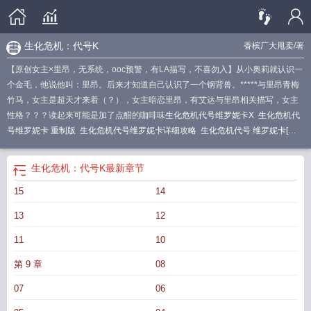
生化危机：代号K
香槟厂大甩卖
/著
【原创女主×里昂，无系统，ooc预警，有LA描写，不喜勿入】从小奥莉就认识一
个金毛，他说他叫：里昂。后来才知道自己认识了一个钢背兽。*****与里昂青梅
竹马，女主是超天才来着（？），女主暗恋里昂，有艾达与里昂相关描写，女主
性格？？？读起来可能是加了点醋的咖啡味
生化危机代号维罗妮卡X
生化危机代
号维罗妮卡 重制版
生化危机代号维罗妮卡详细攻略
生化危机代号 维罗妮卡[完
整汉化
生化危机代号维多利卡
生化危机代号维罗妮
生化危机代号维罗妮卡
boss
生化危机代号维罗尼卡
生化危机代号维罗妮卡的全流程攻略
生化危机代号
生化危机：代号K
最新章节
维罗妮卡图文攻略
生化危机代号维罗妮卡的人骨画再哪用
生化危机代号维罗妮
15
14
卡HD
生化危机代号维罗妮卡
生化危机代号维罗妮卡攻略
生化危机代号维罗妮
卡重制版demo试玩
生化危机代号维罗妮卡重制版
13
12
11
10
第 9 章
08
07
06