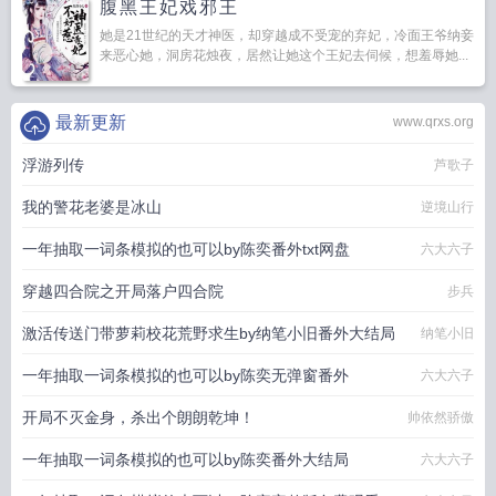
腹黑王妃戏邪王
她是21世纪的天才神医，却穿越成不受宠的弃妃，冷面王爷纳妾
来恶心她，洞房花烛夜，居然让她这个王妃去伺候，想羞辱她...
最新更新
www.qrxs.org
浮游列传
芦歌子
我的警花老婆是冰山
逆境山行
一年抽取一词条模拟的也可以by陈奕番外txt网盘
六大六子
穿越四合院之开局落户四合院
步兵
激活传送门带萝莉校花荒野求生by纳笔小旧番外大结局
纳笔小旧
一年抽取一词条模拟的也可以by陈奕无弹窗番外
六大六子
开局不灭金身，杀出个朗朗乾坤！
帅依然骄傲
一年抽取一词条模拟的也可以by陈奕番外大结局
六大六子