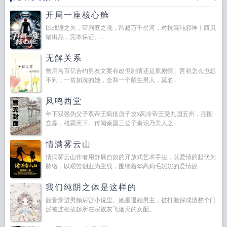
开局一座核心舱
以战锤之火，审判庭之魂，跨越万千星河，对抗混沌邪神！西贝
猫出品，完本保证。...
无解关系
曾用名百亿合约男友文案有改但剧情还是原剧情］言初怎么也想
不到，一贫如洗的她，会和一个陌生男人，莫名...
凤鸣西堂
年下双强伪父子双帝王疯批质子攻x高冷帝王受九国五州，燕国
立鼎，雄霸天下。传闻秦国三公子秦诏乃美人之...
情满雾云山
情满雾云山作者用舒展自如的开放式艺术手法，以爱情的起伏为
脉络，以艰苦创业为主线，围绕着华高灿毛妮妮的爱情故...
我们纯阴之体是这样的
韶音穿进男频后宫小说里。她是退婚男主，被打脸踩成渣整个门
派被连根拔起所在宗族灰飞烟灭的女配。...