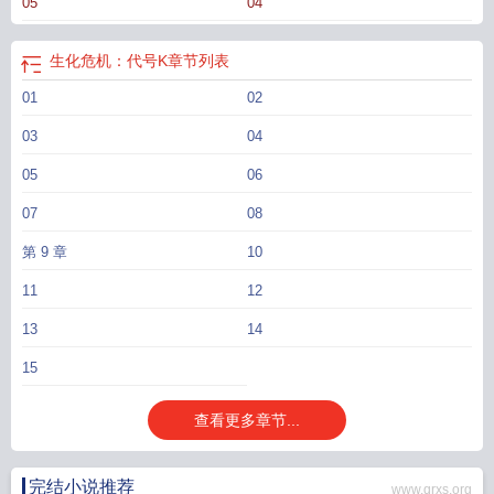
05
04
生化危机：代号K
章节列表
01
02
03
04
05
06
07
08
第 9 章
10
11
12
13
14
15
查看更多章节...
完结小说推荐
www.qrxs.org